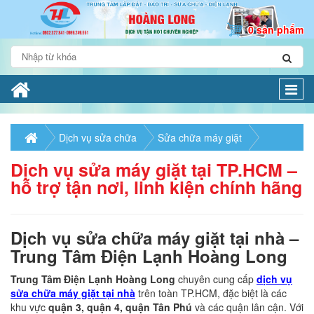
0 sản phẩm
Togg
navi
Dịch vụ sửa chữa
Sửa chữa máy giặt
Dịch vụ sửa máy giặt tại TP.HCM –
hỗ trợ tận nơi, linh kiện chính hãng
Dịch vụ sửa chữa máy giặt tại nhà –
Trung Tâm Điện Lạnh Hoàng Long
Trung Tâm Điện Lạnh Hoàng Long
chuyên cung cấp
dịch vụ
sửa chữa máy giặt tại nhà
trên toàn TP.HCM, đặc biệt là các
khu vực
quận 3, quận 4, quận Tân Phú
và các quận lân cận. Với