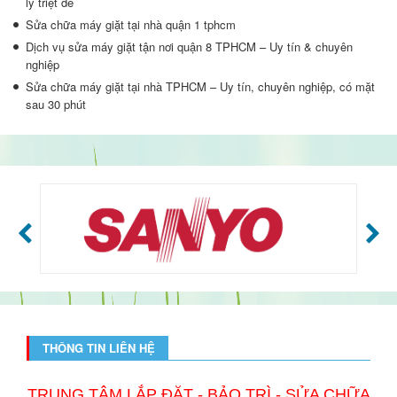
lý triệt để
Sửa chữa máy giặt tại nhà quận 1 tphcm
Dịch vụ sửa máy giặt tận nơi quận 8 TPHCM – Uy tín & chuyên
nghiệp
Sửa chữa máy giặt tại nhà TPHCM – Uy tín, chuyên nghiệp, có mặt
sau 30 phút
THÔNG TIN LIÊN HỆ
TRUNG TÂM LẮP ĐẶT - BẢO TRÌ - SỬA CHỮA