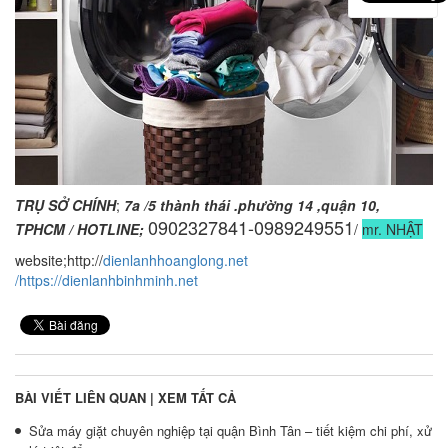
TRỤ SỞ CHÍNH
;
7a /5 thành thái .phường 14 ,quận 10,
0902327841-0989249551
TPHCM / HOTLINE;
/
mr. NHẬT
website;http://
dienlanhhoanglong.net
/https://dienlanhbinhminh.net
BÀI VIẾT LIÊN QUAN |
XEM TẤT CẢ
Sửa máy giặt chuyên nghiệp tại quận Bình Tân – tiết kiệm chi phí, xử