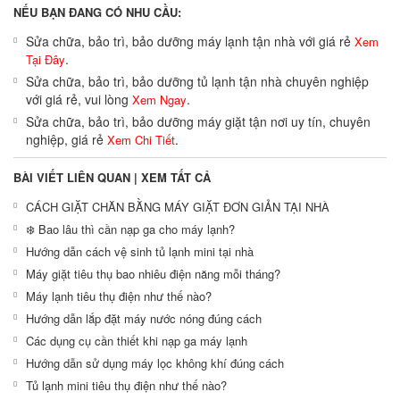
NẾU BẠN ĐANG CÓ NHU CẦU:
Sửa chữa, bảo trì, bảo dưỡng máy lạnh tận nhà với giá rẻ
Xem
.
Tại Đây
Sửa chữa, bảo trì, bảo dưỡng tủ lạnh tận nhà chuyên nghiệp
với giá rẻ, vui lòng
.
Xem Ngay
Sửa chữa, bảo trì, bảo dưỡng máy giặt tận nơi uy tín, chuyên
nghiệp, giá rẻ
.
Xem Chi Tiết
BÀI VIẾT LIÊN QUAN |
XEM TẤT CẢ
CÁCH GIẶT CHĂN BẰNG MÁY GIẶT ĐƠN GIẢN TẠI NHÀ
❄️ Bao lâu thì cần nạp ga cho máy lạnh?
Hướng dẫn cách vệ sinh tủ lạnh mini tại nhà
Máy giặt tiêu thụ bao nhiêu điện năng mỗi tháng?
Máy lạnh tiêu thụ điện như thế nào?
Hướng dẫn lắp đặt máy nước nóng đúng cách
Các dụng cụ cần thiết khi nạp ga máy lạnh
Hướng dẫn sử dụng máy lọc không khí đúng cách
Tủ lạnh mini tiêu thụ điện như thế nào?