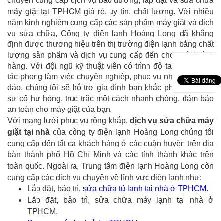
chuyên cung cấp dịch vụ bảo dưỡng, lắp đặt và
máy giặt tại TPHCM
giá rẻ, uy tín, chất lượng. Với nhiều
năm kinh nghiệm cung cấp các sản phẩm máy giặt và dịch
vụ sửa chữa, Công ty điện lạnh Hoàng Long đã khẳng
định được thương hiệu trên thị trường điện lạnh bằng chất
lượng sản phẩm và dịch vụ cung cấp đến cho quý khách
hàng. Với đội ngũ kỹ thuật viên có trình độ tay nghề cao,
tác phong làm việc chuyên nghiệp, phục vụ nhiệt tình, chu
đáo, chúng tôi sẽ hỗ trợ gia đình bạn khắc phục và xử lý
sự cố hư hỏng, trục trặc một cách nhanh chóng, đảm bảo
an toàn cho máy giặt của bạn.
Với mạng lưới phục vụ rộng khắp,
dịch vụ sửa chữa máy
giặt tại nhà
của công ty điện lạnh Hoàng Long chúng tôi
cung cấp đến tất cả khách hàng ở các quận huyện trên địa
bàn thành phố Hồ Chí Minh và các tỉnh thành khác trên
toàn quốc. Ngoài ra, Trung tâm điện lạnh Hoàng Long còn
cung cấp các dịch vụ chuyên về lĩnh vực điện lạnh như:
Lắp đặt, bảo trì,
sửa chữa tủ lạnh tại nhà ở TPHCM
.
Lắp đặt, bảo trì, sửa chữa máy lạnh tại nhà ở
TPHCM.