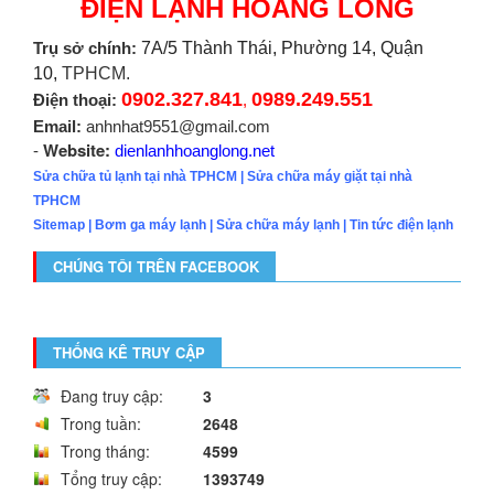
ĐIỆN LẠNH HOÀNG LONG
Trụ sở chính:
7A/5 Thành Thái, Phường 14, Quận
10,
TPHCM.
0902.327.841
0989.249.551
Điện thoại:
,
Email:
anhnhat9551@gmail.com
Website:
-
dienlanhhoanglong.net
Sửa chữa tủ lạnh tại nhà TPHCM
|
Sửa chữa máy giặt tại nhà
TPHCM
Sitemap
|
Bơm ga máy lạnh
|
Sửa chữa máy lạnh
|
Tin tức điện lạnh
CHÚNG TÔI TRÊN FACEBOOK
THỐNG KÊ TRUY CẬP
Đang truy cập:
3
Trong tuần:
2648
Trong tháng:
4599
Tổng truy cập:
1393749