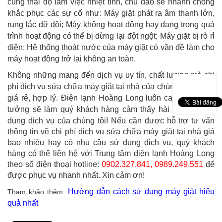
cùng thái độ làm việc nhiệt tình, chu đáo sẽ nhanh chóng
khắc phục các sự cố như: Máy giặt phát ra âm thanh lớn,
rung lắc dữ dội; Máy không hoạt động hay đang trong quá
trình hoạt động có thể bị dừng lại đột ngột; Máy giặt bị rò rỉ
điện; Hệ thống thoát nước của máy giặt có vần đề làm cho
máy hoạt động trở lại không an toàn.
Không những mang đến dịch vụ uy tín, chất lượng mà chi
phí dịch vụ sửa chữa máy giặt tại nhà của chúng tôi còn có
giá rẻ, hợp lý. Điện lạnh Hoàng Long luôn cam kết và tin
tưởng sẽ làm quý khách hàng cảm thấy hài lòng khi sử
dụng dịch vụ của chúng tôi!
Nếu cần được hỗ trợ tư vấn
thông tin về chi phí dịch vụ sửa chữa máy giặt tại nhà giá
bao nhiêu hay có nhu cầu sử dụng dịch vụ, quý khách
hàng có thể liên hệ với Trung tâm điện lạnh Hoàng Long
theo số điện thoại hotline:
0902.327.841
,
0989.249.551
để
được phục vụ nhanh nhất. Xin cảm ơn!
Hướng dẫn cách sử dụng máy giặt hiệu
Tham khảo thêm:
quả nhất