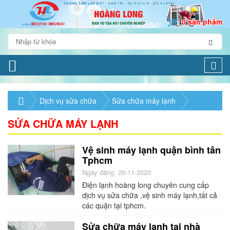
0 sản phẩm
Togg
navi
Dịch vụ sửa chữa
Sửa chữa máy lạnh
SỬA CHỮA MÁY LẠNH
Vệ sinh máy lạnh quận bình tân
Tphcm
Ngày đăng: 20-11-2020
Điện lạnh hoàng long chuyên cung cấp
dịch vụ sửa chữa ,vệ sinh máy lạnh,tất cả
các quận tại tphcm.
Sửa chữa máy lạnh tại nhà