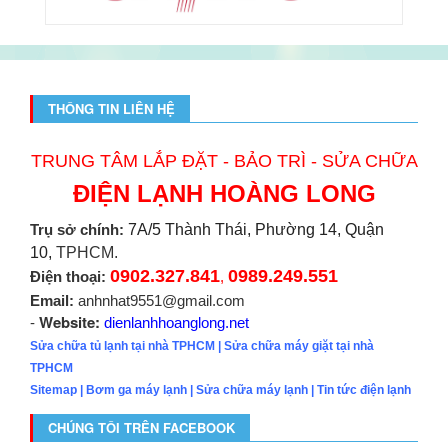
THÔNG TIN LIÊN HỆ
TRUNG TÂM LẮP ĐẶT - BẢO TRÌ - SỬA CHỮA
ĐIỆN LẠNH HOÀNG LONG
Trụ sở chính:
7A/5 Thành Thái, Phường 14, Quận
10,
TPHCM.
0902.327.841
0989.249.551
Điện thoại:
,
Email:
anhnhat9551@gmail.com
Website:
-
dienlanhhoanglong.net
Sửa chữa tủ lạnh tại nhà TPHCM
|
Sửa chữa máy giặt tại nhà
TPHCM
Sitemap
|
Bơm ga máy lạnh
|
Sửa chữa máy lạnh
|
Tin tức điện lạnh
CHÚNG TÔI TRÊN FACEBOOK