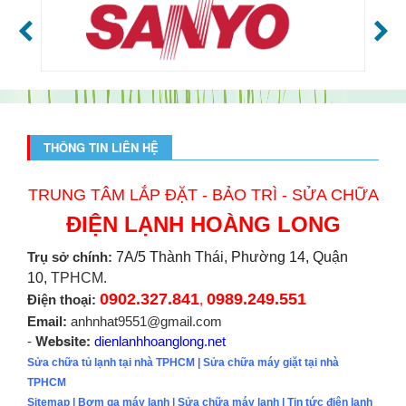
THÔNG TIN LIÊN HỆ
TRUNG TÂM LẮP ĐẶT - BẢO TRÌ - SỬA CHỮA
ĐIỆN LẠNH HOÀNG LONG
Trụ sở chính:
7A/5 Thành Thái, Phường 14, Quận
10,
TPHCM.
0902.327.841
0989.249.551
Điện thoại:
,
Email:
anhnhat9551@gmail.com
Website:
-
dienlanhhoanglong.net
Sửa chữa tủ lạnh tại nhà TPHCM
|
Sửa chữa máy giặt tại nhà
TPHCM
Sitemap
|
Bơm ga máy lạnh
|
Sửa chữa máy lạnh
|
Tin tức điện lạnh