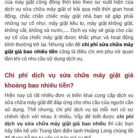
của máy giặt cũng đồng thời kéo theo sự xuất hiện của
dịch vụ sửa chữa máy giặt vì trải qua một thời gian hoạt
động, chắc chắn chiếc máy giặt nhà bạn sẽ gặp phải
những sự cố như: máy giặt kêu to, máy giặt không giặt,
không vắt, không xả nước,.... Dịch vụ này sẽ giúp cho các
sự cố của chiếc máy giặt được khắc phục và hoạt động
bình thường trở lại. Nhưng vấn đề
chi phí sửa chữa máy
giặt giá bao nhiêu tiền
cũng là điều chị em phụ nữ quan
tâm khi có nhu cầu sử dụng dịch vụ.
Chi phí dịch vụ sửa chữa máy giặt giá
khoảng bao nhiêu tiền?
Hiện nay có rất nhiều đơn vị triển khai cung cấp dịch vụ
sửa chữa máy giặt để đáp ứng cho nhu cầu của người cần
sử dụng. Thế nhưng, chi phí dịch vụ tại mỗi nơi có sự
chênh lệch với nhau ít nhiều. Vậy để biết được
chi phí
dịch vụ sửa chữa máy giặt giá bao nhiêu
thì các bạn
hãy liên hệ với Trung tâm điện lạnh Hoàng Long chúng tôi
để được hỗ trợ tư vấn và báo giá cụ thể.