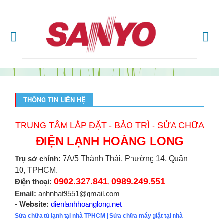
THÔNG TIN LIÊN HỆ
TRUNG TÂM LẮP ĐẶT - BẢO TRÌ - SỬA CHỮA
ĐIỆN LẠNH HOÀNG LONG
Trụ sở chính:
7A/5 Thành Thái, Phường 14, Quận
10,
TPHCM.
0902.327.841
0989.249.551
Điện thoại:
,
Email:
anhnhat9551@gmail.com
Website:
-
dienlanhhoanglong.net
Sửa chữa tủ lạnh tại nhà TPHCM
|
Sửa chữa máy giặt tại nhà