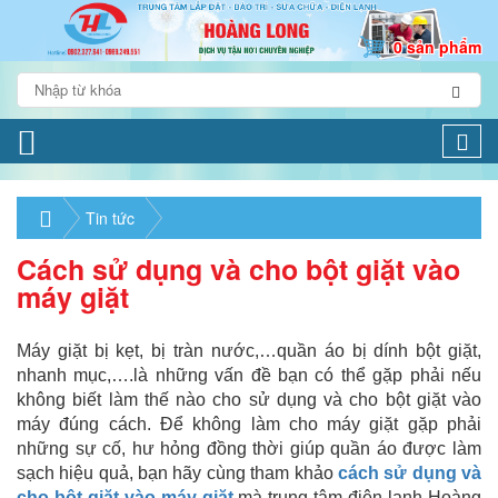
0 sản phẩm
Togg
navi
Tin tức
Cách sử dụng và cho bột giặt vào
máy giặt
Máy giặt bị kẹt, bị tràn nước,…quần áo bị dính bột giặt,
nhanh mục,….là những vấn đề bạn có thể gặp phải nếu
không biết làm thế nào cho sử dụng và cho bột giặt vào
máy đúng cách. Để không làm cho máy giặt gặp phải
những sự cố, hư hỏng đồng thời giúp quần áo được làm
sạch hiệu quả, bạn hãy cùng tham khảo
cách sử dụng và
cho bột giặt vào máy giặt
mà trung tâm điện lạnh Hoàng