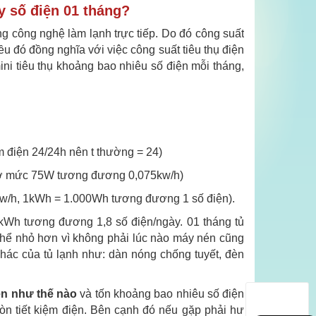
y số điện 01 tháng?
ng công nghệ làm lạnh trực tiếp. Do đó công suất
ều đó đồng nghĩa với việc công suất tiêu thụ điện
ini tiêu thụ khoảng bao nhiêu số điện mỗi tháng,
m điện 24/24h nên t thường = 24)
ng ở mức 75W tương đương 0,075kw/h)
à kw/h, 1kWh = 1.000Wh tương đương 1 số điện).
 kWh tương đương 1,8 số điện/ngày. 01 tháng tủ
ó thể nhỏ hơn vì không phải lúc nào máy nén cũng
hác của tủ lạnh như: dàn nóng chống tuyết, đèn
iện như thế nào
và tốn khoảng bao nhiêu số điện
còn tiết kiệm điện. Bên cạnh đó nếu gặp phải hư