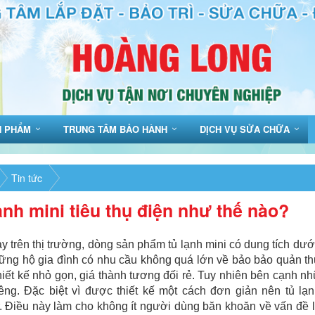
N PHẨM
TRUNG TÂM BẢO HÀNH
DỊCH VỤ SỬA CHỮA
Tin tức
ạnh mini tiêu thụ điện như thế nào?
y trên thị trường, dòng sản phẩm tủ lạnh mini có dung tích dướ
ững hộ gia đình có nhu cầu không quá lớn về bảo bảo quản t
 thiết kế nhỏ gọn, giá thành tương đối rẻ. Tuy nhiên bên cạnh
iêng. Đặc biệt vì được thiết kế một cách đơn giản nên tủ l
r. Điều này làm cho không ít người dùng băn khoăn về vấn đề l