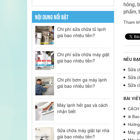
hỏng, b
phẩm, 
NỘI DUNG NỔI BẬT
Tham kh
Chi phí sửa chữa tủ lạnh
giá bao nhiêu tiền?
Chi phí sửa chữa máy giặt
NẾU BẠ
giá bao nhiêu tiền?
Sửa ch
Sửa ch
Chi phí bơm ga máy lạnh
Sửa ch
giá bao nhiêu tiền?
BÀI VIẾ
Máy lạnh hết gas và cách
CÁCH 
nhận biết
❄️ Bao
Hướng 
Sửa chữa máy giặt tại nhà
Máy gi
giá bao nhiêu tiền?
Máy lạ