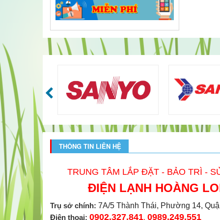
THÔNG TIN LIÊN HỆ
TRUNG TÂM LẮP ĐẶT - BẢO TRÌ - 
ĐIỆN LẠNH HOÀNG L
Trụ sở chính:
7A/5 Thành Thái, Phường 14, Quâ
0902.327.841
0989.249.551
Điện thoại:
,