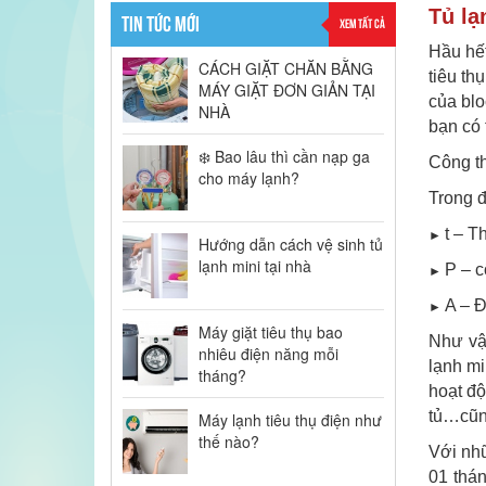
Tủ lạ
TIN TỨC MỚI
XEM TẤT CẢ
Hầu hết
CÁCH GIẶT CHĂN BẰNG
tiêu th
MÁY GIẶT ĐƠN GIẢN TẠI
của blo
NHÀ
bạn có 
❄️ Bao lâu thì cần nạp ga
Công th
cho máy lạnh?
Trong đ
t – T
►
Hướng dẫn cách vệ sinh tủ
lạnh mini tại nhà
P – c
►
A – Đ
►
Máy giặt tiêu thụ bao
Như vậy
nhiêu điện năng mỗi
lạnh mi
tháng?
hoạt độ
tủ…cũn
Máy lạnh tiêu thụ điện như
thế nào?
Với nhữ
01 thán