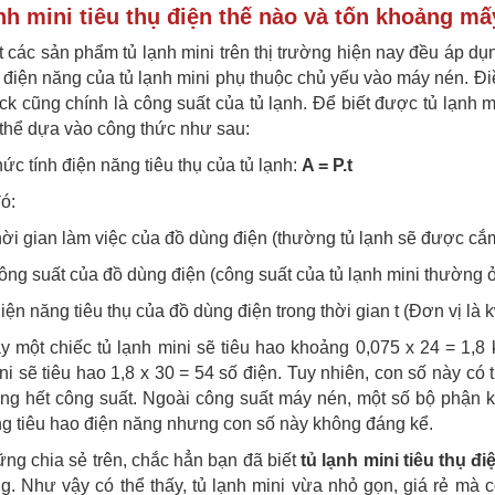
nh mini tiêu thụ điện thế nào và tốn khoảng mấ
 các sản phẩm tủ lạnh mini trên thị trường hiện nay đều áp dụ
ụ điện năng của tủ lạnh mini phụ thuộc chủ yếu vào máy nén. Đi
ck cũng chính là công suất của tủ lạnh. Để biết được tủ lạnh m
thể dựa vào công thức như sau:
ức tính điện năng tiêu thụ của tủ lạnh:
A = P.t
ó:
hời gian làm việc của đồ dùng điện (thường tủ lạnh sẽ được cắ
ông suất của đồ dùng điện (công suất của tủ lạnh mini thườ
iện năng tiêu thụ của đồ dùng điện trong thời gian t (Đơn vị l
 một chiếc tủ lạnh mini sẽ tiêu hao khoảng 0,075 x 24 = 1,8
ni sẽ tiêu hao 1,8 x 30 = 54 số điện. Tuy nhiên, con số này c
ng hết công suất. Ngoài công suất máy nén, một số bộ phận k
g tiêu hao điện năng nhưng con số này không đáng kể.
ng chia sẻ trên, chắc hẳn bạn đã biết
tủ lạnh mini tiêu thụ đ
g. Như vậy có thể thấy, tủ lạnh mini vừa nhỏ gọn, giá rẻ mà 