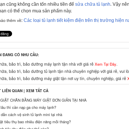
ạn cũng không cần tốn nhiều tiền để
sửa chữa tủ lạnh
. Vậy nê
bạn có thể chọn mua sản phẩm này.
:
Các loại tủ lạnh tiết kiệm điện trên thị trường hiện n
ảo thêm về
N ĐANG CÓ NHU CẦU:
ữa, bảo trì, bảo dưỡng máy lạnh tận nhà với giá rẻ
.
Xem Tại Đây
ữa, bảo trì, bảo dưỡng tủ lạnh tận nhà chuyên nghiệp với giá rẻ, vui 
ữa, bảo trì, bảo dưỡng máy giặt tận nơi uy tín, chuyên nghiệp, giá rẻ
X
T LIÊN QUAN |
XEM TẤT CẢ
GIẶT CHĂN BẰNG MÁY GIẶT ĐƠN GIẢN TẠI NHÀ
 lâu thì cần nạp ga cho máy lạnh?
dẫn cách vệ sinh tủ lạnh mini tại nhà
ặt tiêu thụ bao nhiêu điện năng mỗi tháng?
nh tiêu thụ điện như thế nào?