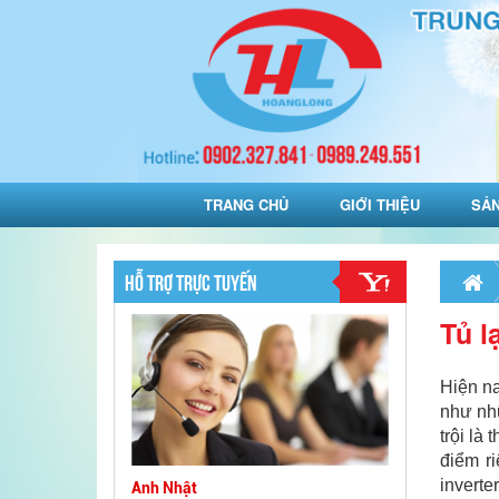
TRANG CHỦ
GIỚI THIỆU
SẢ
HỖ TRỢ TRỰC TUYẾN
Tủ l
Hiện na
như nh
trội là
điểm r
inverte
Anh Nhật