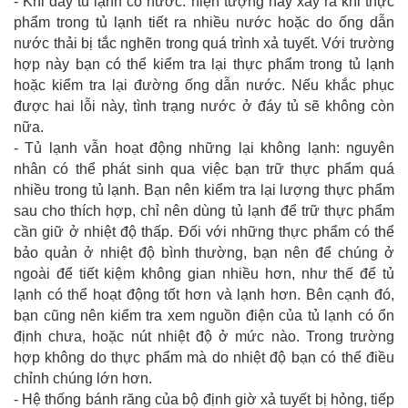
- Khi đáy tủ lạnh có nước: hiện tượng này xảy ra khi thực
phẩm trong tủ lạnh tiết ra nhiều nước hoặc do ống dẫn
nước thải bị tắc nghẽn trong quá trình xả tuyết. Với trường
hợp này bạn có thể kiểm tra lại thực phẩm trong tủ lạnh
hoặc kiểm tra lại đường ống dẫn nước. Nếu khắc phục
được hai lỗi này, tình trạng nước ở đáy tủ sẽ không còn
nữa.
- Tủ lạnh vẫn hoạt động những lại không lạnh: nguyên
nhân có thể phát sinh qua việc bạn trữ thực phẩm quá
nhiều trong tủ lạnh. Bạn nên kiểm tra lại lượng thực phẩm
sau cho thích hợp, chỉ nên dùng tủ lạnh để trữ thực phẩm
cần giữ ở nhiệt độ thấp. Đối với những thực phẩm có thể
bảo quản ở nhiệt độ bình thường, bạn nên để chúng ở
ngoài để tiết kiệm không gian nhiều hơn, như thế để tủ
lạnh có thể hoạt động tốt hơn và lạnh hơn. Bên cạnh đó,
bạn cũng nên kiểm tra xem nguồn điện của tủ lạnh có ổn
định chưa, hoặc nút nhiệt độ ở mức nào. Trong trường
hợp không do thực phẩm mà do nhiệt độ bạn có thể điều
chỉnh chúng lớn hơn.
- Hệ thống bánh răng của bộ định giờ xả tuyết bị hỏng, tiếp