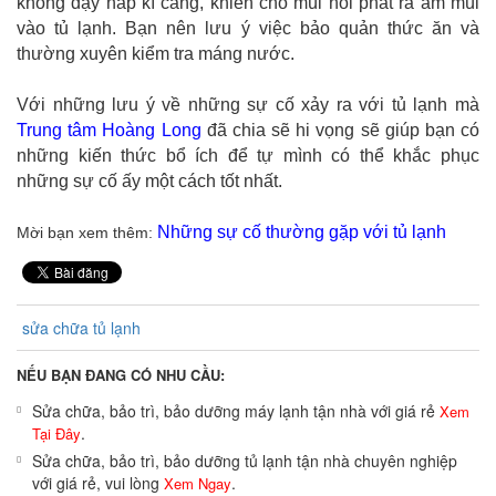
không đậy nắp kĩ càng, khiến cho mùi hôi phát ra ám mùi
vào tủ lạnh. Bạn nên lưu ý việc bảo quản thức ăn và
thường xuyên kiểm tra máng nước.
Với những lưu ý về những sự cố xảy ra với tủ lạnh mà
Trung tâm Hoàng Long
đã chia sẽ hi vọng sẽ giúp bạn có
những kiến thức bổ ích để tự mình có thể khắc phục
những sự cố ấy một cách tốt nhất.
Những sự cố thường gặp với tủ lạnh
Mời bạn xem thêm:
sửa chữa tủ lạnh
NẾU BẠN ĐANG CÓ NHU CẦU:
Sửa chữa, bảo trì, bảo dưỡng máy lạnh tận nhà với giá rẻ
Xem
.
Tại Đây
Sửa chữa, bảo trì, bảo dưỡng tủ lạnh tận nhà chuyên nghiệp
với giá rẻ, vui lòng
.
Xem Ngay