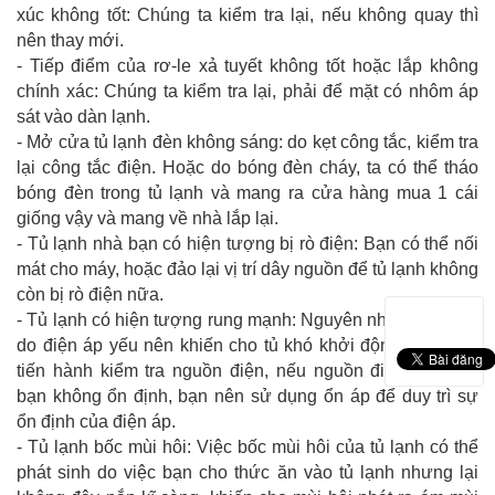
xúc không tốt: Chúng ta kiểm tra lại, nếu không quay thì
nên thay mới.
- Tiếp điểm của rơ-le xả tuyết không tốt hoặc lắp không
chính xác: Chúng ta kiểm tra lại, phải để mặt có nhôm áp
sát vào dàn lạnh.
- Mở cửa tủ lạnh đèn không sáng: do kẹt công tắc, kiểm tra
lại công tắc điện. Hoặc do bóng đèn cháy, ta có thể tháo
bóng đèn trong tủ lạnh và mang ra cửa hàng mua 1 cái
giống vậy và mang về nhà lắp lại.
- Tủ lạnh nhà bạn có hiện tượng bị rò điện: Bạn có thể nối
mát cho máy, hoặc đảo lại vị trí dây nguồn để tủ lạnh không
còn bị rò điện nữa.
- Tủ lạnh có hiện tượng rung mạnh: Nguyên nhân có thể là
do điện áp yếu nên khiến cho tủ khó khởi động. Bạn nên
tiến hành kiểm tra nguồn điện, nếu nguồn điện của nhà
bạn không ổn định, bạn nên sử dụng ổn áp để duy trì sự
ổn định của điện áp.
- Tủ lạnh bốc mùi hôi: Việc bốc mùi hôi của tủ lạnh có thể
phát sinh do việc bạn cho thức ăn vào tủ lạnh nhưng lại