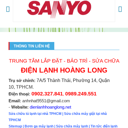
THÔNG TIN LIÊN HỆ
TRUNG TÂM LẮP ĐẶT - BẢO TRÌ - SỬA CHỮA
ĐIỆN LẠNH HOÀNG LONG
Trụ sở chính:
7A/5 Thành Thái, Phường 14, Quận
10,
TPHCM.
0902.327.841
0989.249.551
Điện thoại:
,
Email:
anhnhat9551@gmail.com
Website:
-
dienlanhhoanglong.net
Sửa chữa tủ lạnh tại nhà TPHCM
|
Sửa chữa máy giặt tại nhà
TPHCM
Sitemap
|
Bơm ga máy lạnh
|
Sửa chữa máy lạnh
|
Tin tức điện lạnh