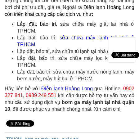
lượng chúng tôi còn đem đến cho khách hàng sự hài lòng
bởi chi phí ưu đãi, giá rẻ. Ngoài ra
Điện lạnh Hoàng Long
còn triển khai cung cấp các dịch vụ như:
Lắp đặt, bảo trì, sử
a chữa máy giặt tại nhà ở
TPHCM.
Lắp đặt, bảo trì,
sửa chữa máy lạnh tại nhà ở
TPHCM
.
Lắp đặt, bảo trì, sửa chữa tủ lạnh tại nhà ở TPHCM.
Lắp đặt, bảo trì, sửa chữa máy lọc không khí ở
TPHCM.
Lắp đặt, bảo trì, sửa chữa máy nước nóng lạnh, máy
bơm nước, máy hút bụi ở TPHCM.
Hãy liên hệ với
Điện lạnh Hoàng Long
qua Hotline:
0902
327 841
,
0989 249 551
khi cần được hỗ trợ tư vấn hay có
nhu cầu sử dụng dịch vụ
bơm ga máy lạnh tại nhà quận
10
, để được phục vụ nhanh chóng nhất. Xin cảm ơn!
TPHCM
bơm ga máy lạnh
quận 10