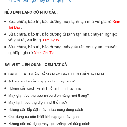
NẾU BẠN ĐANG CÓ NHU CẦU:
Sửa chữa, bảo trì, bảo dưỡng máy lạnh tận nhà với giá rẻ
Xem
.
Tại Đây
Sửa chữa, bảo trì, bảo dưỡng tủ lạnh tận nhà chuyên nghiệp
với giá rẻ, vui lòng
.
Xem Ngay
Sửa chữa, bảo trì, bảo dưỡng máy giặt tận nơi uy tín, chuyên
nghiệp, giá rẻ
.
Xem Chi Tiết
BÀI VIẾT LIÊN QUAN |
XEM TẤT CẢ
CÁCH GIẶT CHĂN BẰNG MÁY GIẶT ĐƠN GIẢN TẠI NHÀ
❄️ Bao lâu thì cần nạp ga cho máy lạnh?
Hướng dẫn cách vệ sinh tủ lạnh mini tại nhà
Máy giặt tiêu thụ bao nhiêu điện năng mỗi tháng?
Máy lạnh tiêu thụ điện như thế nào?
Hướng dẫn lắp đặt máy nước nóng đúng cách
Các dụng cụ cần thiết khi nạp ga máy lạnh
Hướng dẫn sử dụng máy lọc không khí đúng cách