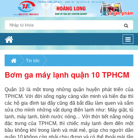
0 sản phẩm
Togg
navi
Tin tức
Bơm ga máy lạnh quận 10 TPHCM
Quận 10 là một trong những quận huyện phát triển của
TPHCM. Với đời sống ngày càng văn minh và hiện đại thì
các hộ gia đình tại đây cũng đã bắt đầu làm quen và sắm
sửa cho mình những vật dụng điện lạnh như: Máy giặt, tủ
lạnh, máy lạnh, bình nước nóng… Với thời tiết nắng nóng
đặc trưng của TPHCM, thì chiếc máy lạnh đem đến một
bầu không khí trong lành và mát mẻ, giúp cho người dân
quận 10 không còn phải chịu đựng và có thể thoải mái tận