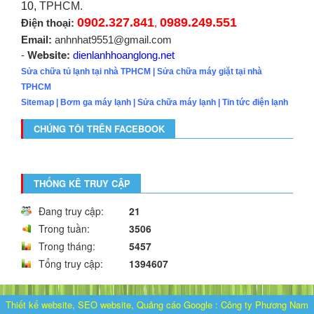
10,
TPHCM.
0902.327.841
0989.249.551
Điện thoại:
,
Email:
anhnhat9551@gmail.com
Website:
-
dienlanhhoanglong.net
Sửa chữa tủ lạnh tại nhà TPHCM
|
Sửa chữa máy giặt tại nhà
TPHCM
Sitemap
|
Bơm ga máy lạnh
|
Sửa chữa máy lạnh
|
Tin tức điện lạnh
CHÚNG TÔI TRÊN FACEBOOK
THỐNG KÊ TRUY CẬP
Đang truy cập:
21
Trong tuần:
3506
Trong tháng:
5457
Tổng truy cập:
1394607
Thiết kế website, SEO website, Quảng cáo Google
:
Công ty Phương Nam