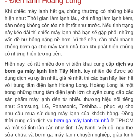
- Điện lạnh Hoàng Long
Khi chiếc máy lạnh hết ga, chúng thường có những biểu
hiện như: Thời gian làm lạnh lâu, khả năng làm lạnh kém,
dàn nóng không còn tỏa nhiệt tốt như trước. Nếu tình trạng
này kéo dài thì chiếc máy lạnh nhà bạn sẽ gặp phải những
vấn đề hư hỏng nặng nề hơn. Vì thế nên, cần phải nhanh
chóng bơm ga cho máy lạnh nhà bạn khi phát hiện chúng
có những hiện tượng trên.
Hiện nay, có rất nhiều đơn vị triển khai cung cấp
dịch vụ
bơm ga máy lạnh tỉnh Tây Ninh
, tuy nhiên để được sử
dụng dịch vụ uy tín nhất, giá rẻ nhất thì các bạn hãy liên hệ
với trung tâm điện lạnh Hoàng Long. Hoàng Long là một
trong những trung tâm điện lạnh lớn chuyên cung cấp các
sản phẩm máy lạnh đến từ nhiều thương hiệu nổi tiếng
như: Samsung, LG, Panasonic, Toshiba… phục vụ cho
nhu cầu mua sử dụng máy lạnh của khách hàng. Đồng
thời cung cấp dịch vụ
bơm ga máy lạnh tại nhà
ở TPHCM
và một số tỉnh lân cận như tỉnh Tây Ninh. Với đội ngũ thợ
sửa chữa và bơm ga máy lạnh chuyên nghiệp, giàu kinh