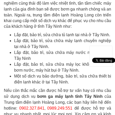
nghiệm cùng thái độ làm việc nhiệt tình, tận tâm chiếc máy
lạnh của gia đình bạn sẽ được bơm ga nhanh chóng và an
toàn.
Ngoài ra, trung tâm điện lạnh Hoàng Long còn triển
khai cung cấp một số dịch vụ khác để phục vụ cho nhu cầu
của khách hàng ở tỉnh Tây Ninh như:
Lắp đặt, bảo trì, sửa chữa tủ lạnh tại nhà ở Tây Ninh.
Lắp đặt, bảo trì, sửa chữa máy lạnh chuyên nghiệp
tại nhà ở Tây Ninh.
Lắp đặt, bảo trì, sửa chữa máy nước nóng lạnh ở
Tây Ninh
Lắp đặt, bảo trì, sửa chữa máy lọc không khí, máy
bơm nước, máy hút bụi ở Tây Ninh.
Một số dịch vụ bảo dưỡng, bảo trì, sửa chữa thiết bị
điện lạnh khác ở tại Tây Ninh.
Nếu còn thắc mắc cần được hỗ trợ tư vấn hay có nhu cầu
sử dụng dịch vụ
bơm ga máy lạnh tỉnh
Tây Ninh
của
Trung tâm điện lạnh Hoàng Long, các bạn hãy liên hệ đến
hotline:
0902.327.841
,
0989.249.551
để được hỗ trợ và
phục vụ nhanh nhất, mọi lúc mọi nơi. Xin cảm ơn và kính