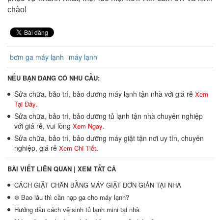
chào!
bơm ga máy lạnh
máy lạnh
NẾU BẠN ĐANG CÓ NHU CẦU:
Sửa chữa, bảo trì, bảo dưỡng máy lạnh tận nhà với giá rẻ
Xem
.
Tại Đây
Sửa chữa, bảo trì, bảo dưỡng tủ lạnh tận nhà chuyên nghiệp
với giá rẻ, vui lòng
.
Xem Ngay
Sửa chữa, bảo trì, bảo dưỡng máy giặt tận nơi uy tín, chuyên
nghiệp, giá rẻ
.
Xem Chi Tiết
BÀI VIẾT LIÊN QUAN |
XEM TẤT CẢ
CÁCH GIẶT CHĂN BẰNG MÁY GIẶT ĐƠN GIẢN TẠI NHÀ
❄️ Bao lâu thì cần nạp ga cho máy lạnh?
Hướng dẫn cách vệ sinh tủ lạnh mini tại nhà