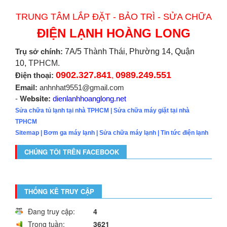
TRUNG TÂM LẮP ĐẶT - BẢO TRÌ - SỬA CHỮA
ĐIỆN LẠNH HOÀNG LONG
Trụ sở chính:
7A/5 Thành Thái, Phường 14, Quận
10,
TPHCM.
0902.327.841
0989.249.551
Điện thoại:
,
Email:
anhnhat9551@gmail.com
Website:
-
dienlanhhoanglong.net
Sửa chữa tủ lạnh tại nhà TPHCM
|
Sửa chữa máy giặt tại nhà
TPHCM
Sitemap
|
Bơm ga máy lạnh
|
Sửa chữa máy lạnh
|
Tin tức điện lạnh
CHÚNG TÔI TRÊN FACEBOOK
THỐNG KÊ TRUY CẬP
Đang truy cập:
4
Trong tuần:
3621