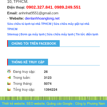
10,
TPHCM.
0902.327.841
0989.249.551
Điện thoại:
,
Email:
anhnhat9551@gmail.com
Website:
-
dienlanhhoanglong.net
Sửa chữa tủ lạnh tại nhà TPHCM
|
Sửa chữa máy giặt tại nhà
TPHCM
Sitemap
|
Bơm ga máy lạnh
|
Sửa chữa máy lạnh
|
Tin tức điện lạnh
CHÚNG TÔI TRÊN FACEBOOK
THỐNG KÊ TRUY CẬP
Đang truy cập:
26
Trong tuần:
3123
Trong tháng:
5074
Tổng truy cập:
1394224
Thiết kế website, SEO website, Quảng cáo Google
:
Công ty Phương Nam