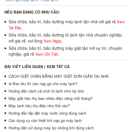
NẾU BẠN ĐANG CÓ NHU CẦU:
Sửa chữa, bảo trì, bảo dưỡng máy lạnh tận nhà với giá rẻ
Xem
.
Tại Đây
Sửa chữa, bảo trì, bảo dưỡng tủ lạnh tận nhà chuyên nghiệp
với giá rẻ, vui lòng
.
Xem Ngay
Sửa chữa, bảo trì, bảo dưỡng máy giặt tận nơi uy tín, chuyên
nghiệp, giá rẻ
.
Xem Chi Tiết
BÀI VIẾT LIÊN QUAN |
XEM TẤT CẢ
CÁCH GIẶT CHĂN BẰNG MÁY GIẶT ĐƠN GIẢN TẠI NHÀ
❄️ Bao lâu thì cần nạp ga cho máy lạnh?
Hướng dẫn cách vệ sinh tủ lạnh mini tại nhà
Máy giặt tiêu thụ bao nhiêu điện năng mỗi tháng?
Máy lạnh tiêu thụ điện như thế nào?
Hướng dẫn lắp đặt máy nước nóng đúng cách
Các dụng cụ cần thiết khi nạp ga máy lạnh
Hướng dẫn sử dụng máy lọc không khí đúng cách