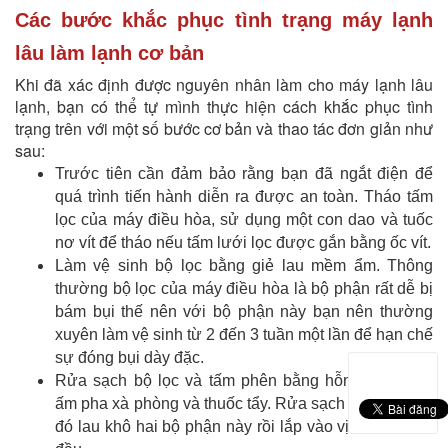
Các bước khắc phục tình trạng máy lạnh
lâu làm lạnh cơ bản
Khi đã xác định được nguyên nhân làm cho máy lạnh lâu
lạnh, bạn có thể tự mình thực hiện cách khắc phục tình
trạng trên với một số bước cơ bản và thao tác đơn giản như
sau:
Trước tiên cần đảm bảo rằng bạn đã ngắt điện để
quá trình tiến hành diễn ra được an toàn. Tháo tấm
lọc của máy điều hòa, sử dụng một con dao và tuốc
nơ vít để tháo nếu tấm lưới lọc được gắn bằng ốc vít.
Làm vệ sinh bộ lọc bằng giẻ lau mềm ẩm. Thông
thường bộ lọc của máy điều hòa là bộ phận rất dễ bị
bám bụi thế nên với bộ phận này bạn nên thường
xuyên làm vệ sinh từ 2 đến 3 tuần một lần để hạn chế
sự đóng bụi dày đặc.
Rửa sạch bộ lọc và tấm phên bằng hỗn hợp nước
ấm pha xà phòng và thuốc tẩy. Rửa sạch bụi bẩn sau
đó lau khô hai bộ phận này rồi lắp vào vị trí như ban