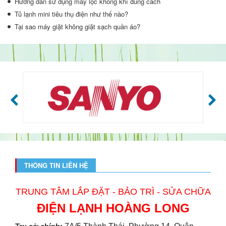
Hướng dẫn sử dụng máy lọc không khí đúng cách
Tủ lạnh mini tiêu thụ điện như thế nào?
Tại sao máy giặt không giặt sạch quần áo?
THÔNG TIN LIÊN HỆ
TRUNG TÂM LẮP ĐẶT - BẢO TRÌ - SỬA CHỮA
ĐIỆN LẠNH HOÀNG LONG