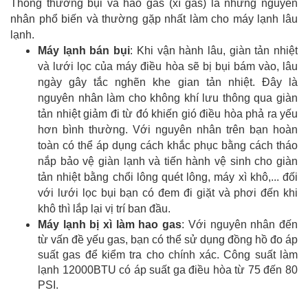
Thông thường bụi và hao gas (xì gas) là những nguyên
nhân phổ biến và thường gặp nhất làm cho máy lạnh lâu
lạnh.
Máy lạnh bán bụi
: Khi vận hành lâu, giàn tản nhiệt
và lưới lọc của máy điều hòa sẽ bị bụi bám vào, lâu
ngày gây tắc nghẽn khe gian tản nhiệt. Đây là
nguyên nhân làm cho không khí lưu thông qua giàn
tản nhiệt giảm đi từ đó khiến gió điều hòa phả ra yếu
hơn bình thường. Với nguyên nhân trên bạn hoàn
toàn có thể áp dụng cách khắc phục bằng cách tháo
nắp bảo vệ giàn lạnh và tiến hành vệ sinh cho giàn
tản nhiệt bằng chổi lông quét lông, máy xì khô,... đối
với lưới lọc bụi bạn có đem đi giặt và phơi đến khi
khô thì lắp lại vị trí ban đầu.
Máy lạnh bị xì làm hao gas
:
Với nguyên nhân đến
từ vấn đề yếu gas, bạn có thể sử dụng đồng hồ đo áp
suất gas để kiểm tra cho chính xác. Công suất làm
lạnh 12000BTU có áp suất ga điều hòa từ 75 đến 80
PSI.