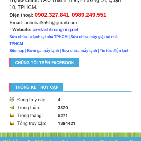
Trụ sở chính:
7A/5 Thành Thái, Phường 14, Quận
10,
TPHCM.
0902.327.841
0989.249.551
Điện thoại:
,
Email:
anhnhat9551@gmail.com
Website:
-
dienlanhhoanglong.net
Sửa chữa tủ lạnh tại nhà TPHCM
|
Sửa chữa máy giặt tại nhà
TPHCM
Sitemap
|
Bơm ga máy lạnh
|
Sửa chữa máy lạnh
|
Tin tức điện lạnh
CHÚNG TÔI TRÊN FACEBOOK
THỐNG KÊ TRUY CẬP
Đang truy cập:
4
Trong tuần:
3320
Trong tháng:
5271
Tổng truy cập:
1394421