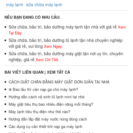
máy lạnh
sửa chữa máy lạnh
NẾU BẠN ĐANG CÓ NHU CẦU:
Sửa chữa, bảo trì, bảo dưỡng máy lạnh tận nhà với giá rẻ
Xem
.
Tại Đây
Sửa chữa, bảo trì, bảo dưỡng tủ lạnh tận nhà chuyên nghiệp
với giá rẻ, vui lòng
.
Xem Ngay
Sửa chữa, bảo trì, bảo dưỡng máy giặt tận nơi uy tín, chuyên
nghiệp, giá rẻ
.
Xem Chi Tiết
BÀI VIẾT LIÊN QUAN |
XEM TẤT CẢ
CÁCH GIẶT CHĂN BẰNG MÁY GIẶT ĐƠN GIẢN TẠI NHÀ
❄️ Bao lâu thì cần nạp ga cho máy lạnh?
Hướng dẫn cách vệ sinh tủ lạnh mini tại nhà
Máy giặt tiêu thụ bao nhiêu điện năng mỗi tháng?
Máy lạnh tiêu thụ điện như thế nào?
Hướng dẫn lắp đặt máy nước nóng đúng cách
Các dụng cụ cần thiết khi nạp ga máy lạnh