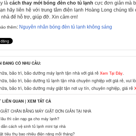
ây là
cách thay mới bóng đèn cho tủ lạnh
cực đơn giản mà bạ
ạn hãy liên hệ với trung tâm điện lạnh Hoàng Long chúng tô
 nhà để hỗ trợ, giúp đỡ. Xin cảm ơn!
:
Nguyên nhân bóng đèn tủ lạnh không sáng
hảo thêm
N ĐANG CÓ NHU CẦU:
ữa, bảo trì, bảo dưỡng máy lạnh tận nhà với giá rẻ
.
Xem Tại Đây
ữa, bảo trì, bảo dưỡng tủ lạnh tận nhà chuyên nghiệp với giá rẻ, vui 
ữa, bảo trì, bảo dưỡng máy giặt tận nơi uy tín, chuyên nghiệp, giá rẻ
X
T LIÊN QUAN |
XEM TẤT CẢ
GIẶT CHĂN BẰNG MÁY GIẶT ĐƠN GIẢN TẠI NHÀ
 lâu thì cần nạp ga cho máy lạnh?
dẫn cách vệ sinh tủ lạnh mini tại nhà
ặt tiêu thụ bao nhiêu điện năng mỗi tháng?