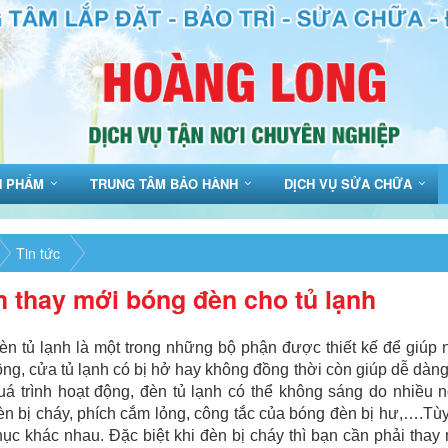
N PHẨM
TRUNG TÂM BẢO HÀNH
DỊCH VỤ SỬA CHỮA
Tin tức
 thay mới bóng đèn cho tủ lạnh
n tủ lạnh là một trong những bộ phận được thiết kế để giúp 
ng, cửa tủ lạnh có bị hở hay không đồng thời còn giúp dễ dàng n
uá trình hoạt động, đèn tủ lạnh có thể không sáng do nhiều
n bị cháy, phích cắm lỏng, công tắc của bóng đèn bị hư,….T
ục khác nhau. Đặc biệt khi đèn bị cháy thì bạn cần phải thay