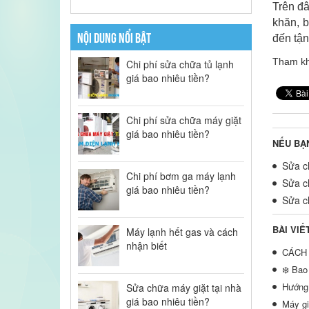
Trên đ
khăn, b
NỘI DUNG NỔI BẬT
đến tận
Tham k
Chi phí sửa chữa tủ lạnh
giá bao nhiêu tiền?
Chi phí sửa chữa máy giặt
giá bao nhiêu tiền?
NẾU BẠ
Sửa ch
Chi phí bơm ga máy lạnh
Sửa ch
giá bao nhiêu tiền?
Sửa ch
BÀI VIẾ
Máy lạnh hết gas và cách
nhận biết
CÁCH 
❄️ Bao
Hướng 
Sửa chữa máy giặt tại nhà
giá bao nhiêu tiền?
Máy gi