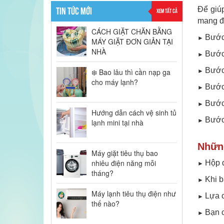
TIN TỨC MỚI
Để giú
XEM TẤT CẢ
mang đế
CÁCH GIẶT CHĂN BẰNG
Bước 
►
MÁY GIẶT ĐƠN GIẢN TẠI
NHÀ
Bước 
►
Bước 
❄️ Bao lâu thì cần nạp ga
►
cho máy lạnh?
Bước 
►
Bước 
►
Hướng dẫn cách vệ sinh tủ
Bước 
►
lạnh mini tại nhà
Những
Máy giặt tiêu thụ bao
nhiêu điện năng mỗi
Hộp đ
►
tháng?
Khi b
►
Máy lạnh tiêu thụ điện như
Lựa c
►
thế nào?
Bạn c
►