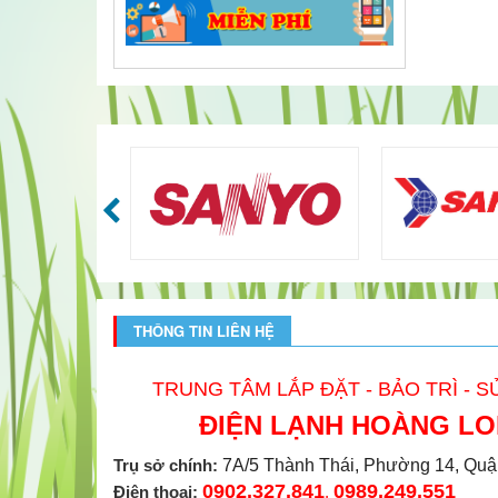
THÔNG TIN LIÊN HỆ
TRUNG TÂM LẮP ĐẶT - BẢO TRÌ - 
ĐIỆN LẠNH HOÀNG L
Trụ sở chính:
7A/5 Thành Thái, Phường 14, Quâ
0902.327.841
0989.249.551
Điện thoại:
,