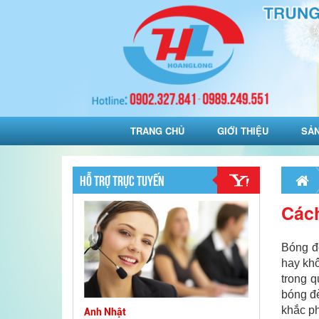
TRANG CHỦ
GIỚI THIỆU
SẢ
HỖ TRỢ TRỰC TUYẾN
Cách
Bóng đè
hay khô
trong q
bóng đè
khắc ph
Anh Nhật