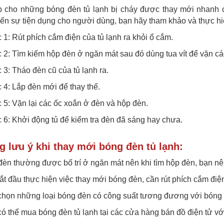
p cho những bóng đèn tủ lạnh bị cháy được thay mới nhanh 
n sự tiện dụng cho người dùng, bạn hãy tham khảo và thực hi
1: Rút phích cắm điện của tủ lạnh ra khỏi ổ cắm.
2: Tìm kiếm hộp đèn ở ngăn mát sau đó dùng tua vít để vặn cá
3: Tháo đèn cũ của tủ lạnh ra.
4: Lắp đèn mới để thay thế.
5: Vặn lại các ốc xoắn ở đèn và hộp đèn.
6: Khởi động tủ để kiểm tra đèn đã sáng hay chưa.
 lưu ý khi thay mới bóng đèn tủ lạnh:
èn thường được bố trí ở ngăn mát nên khi tìm hộp đèn, bạn nên 
ắt đầu thực hiện việc thay mới bóng đèn, cần rút phích cắm điệ
họn những loại bóng đèn có công suất tương đương với bóng đ
ó thể mua bóng đèn tủ lạnh tại các cửa hàng bán đồ điện tử vớ