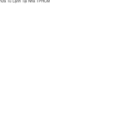
hữa Tủ Lạnh Tại Nhà TPHCM