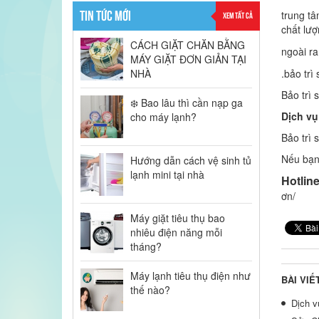
TIN TỨC MỚI
trung tâ
XEM TẤT CẢ
chất lượ
CÁCH GIẶT CHĂN BẰNG
ngoài r
MÁY GIẶT ĐƠN GIẢN TẠI
NHÀ
.bảo tr
Bảo trì
❄️ Bao lâu thì cần nạp ga
Dịch vụ
cho máy lạnh?
Bảo trì
Nếu bạn
Hướng dẫn cách vệ sinh tủ
lạnh mini tại nhà
Hotlin
ơn/
Máy giặt tiêu thụ bao
nhiêu điện năng mỗi
tháng?
Máy lạnh tiêu thụ điện như
BÀI VIẾ
thế nào?
Dịch v