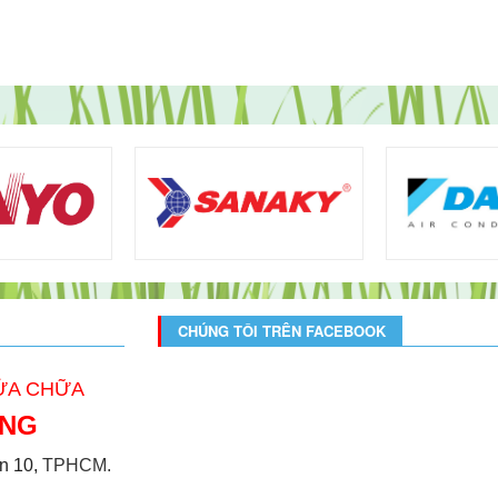
CHÚNG TÔI TRÊN FACEBOOK
SỬA CHỮA
ONG
̣n 10,
TPHCM.