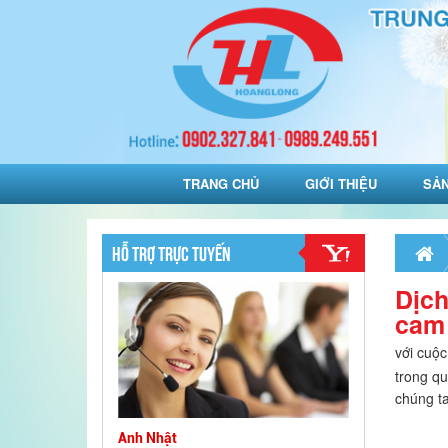
TRANG CHỦ
GIỚI THIỆU
SẢ
HỖ TRỢ TRỰC TUYẾN
Dịch
cam 
với cuộc
trong qu
chúng t
Anh Nhật