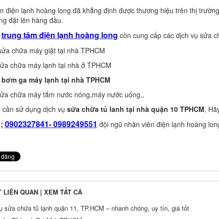
m điện lạnh hoàng long đã khẳng định được thương hiệu trên thị trường,
ng đặt lên hàng đầu.
trung tâm điện lạnh hoàng long
a
còn cung cấp các dịch vụ sửa c
ì sửa chữa máy giặt tại nhà TPHCM
 sửa chữa máy lạnh tại nhà ở TPHCM
 bơm ga máy lạnh tại nhà TPHCM
 sửa chữa máy tắm nước nóng,máy nước uống,,
 cần sử dụng dịch vụ
sửa chữa tủ lanh tại nhà quận 10 TPHCM
, Hã
e;
0902327841- 0989249551
đội ngũ nhân viên điện lạnh hoàng long
T LIÊN QUAN |
XEM TẤT CẢ
ụ sửa chữa tủ lạnh quận 11, TP.HCM – nhanh chóng, uy tín, giá tốt