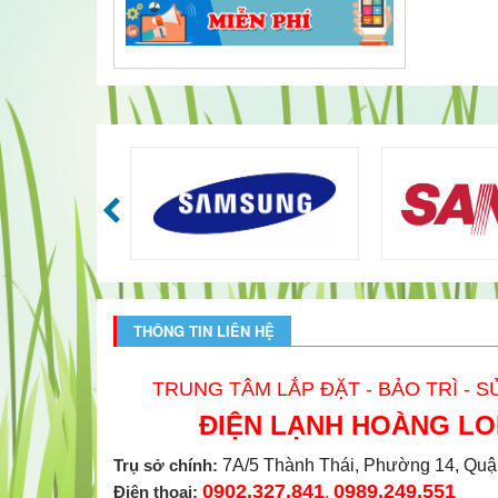
THÔNG TIN LIÊN HỆ
TRUNG TÂM LẮP ĐẶT - BẢO TRÌ - 
ĐIỆN LẠNH HOÀNG L
Trụ sở chính:
7A/5 Thành Thái, Phường 14, Quâ
0902.327.841
0989.249.551
Điện thoại:
,