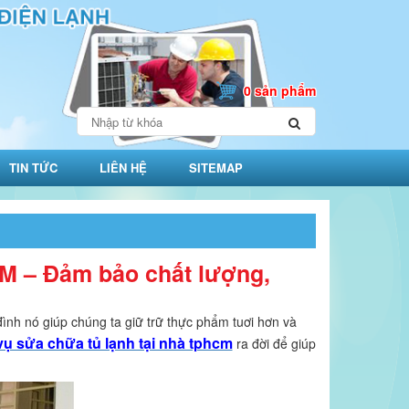
0 sản phẩm
TIN TỨC
LIÊN HỆ
SITEMAP
CM – Đảm bảo chất lượng,
 đình nó giúp chúng ta giữ trữ thực phẩm tuơi hơn và
vụ sửa chữa tủ lạnh tại nhà tphcm
ra đời để giúp