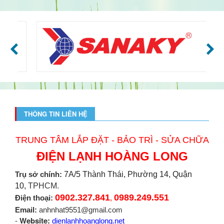
THÔNG TIN LIÊN HỆ
TRUNG TÂM LẮP ĐẶT - BẢO TRÌ - SỬA CHỮA
ĐIỆN LẠNH HOÀNG LONG
Trụ sở chính:
7A/5 Thành Thái, Phường 14, Quận
10,
TPHCM.
0902.327.841
0989.249.551
Điện thoại:
,
Email:
anhnhat9551@gmail.com
Website:
-
dienlanhhoanglong.net