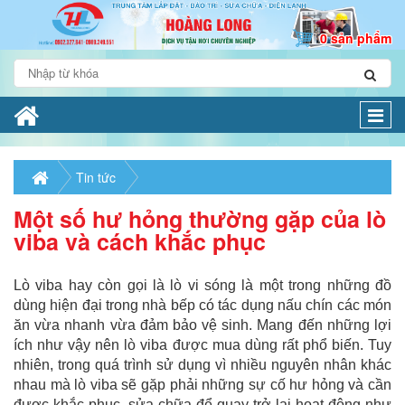
0 sản phẩm
Togg
navi
Tin tức
Một số hư hỏng thường gặp của lò
viba và cách khắc phục
Lò viba hay còn gọi là lò vi sóng là một trong những đồ
dùng hiện đại trong nhà bếp có tác dụng nấu chín các món
ăn vừa nhanh vừa đảm bảo vệ sinh. Mang đến những lợi
ích như vậy nên lò viba được mua dùng rất phổ biến. Tuy
nhiên, trong quá trình sử dụng vì nhiều nguyên nhân khác
nhau mà lò viba sẽ gặp phải những sự cố hư hỏng và cần
được khắc phục, sửa chữa để quay trở lại hoạt động như