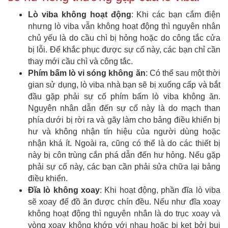
Lò viba không hoạt động
: Khi các bạn cắm điện
nhưng lò viba vẫn không hoạt động thì nguyên nhân
chủ yếu là do cầu chì bị hỏng hoặc do công tắc cửa
bị lỗi. Để khắc phục được sự cố này, các bạn chỉ cần
thay mới cầu chì và công tắc.
Phím bấm lò vi sóng không ăn
: Có thể sau một thời
gian sử dụng, lò viba nhà bạn sẽ bị xuống cấp và bắt
đầu gặp phải sự cố phím bấm lò viba không ăn.
Nguyên nhân dẫn đến sự cố này là do mạch than
phía dưới bị rời ra và gãy làm cho bảng điều khiển bị
hư và không nhận tín hiệu của người dùng hoặc
nhận khá ít. Ngoài ra, cũng có thể là do các thiết bị
này bị côn trùng cắn phá dẫn đến hư hỏng. Nếu gặp
phải sự cố này, các bạn cần phải sửa chữa lại bảng
điều khiển.
Đĩa lò không xoay
: Khi hoạt động, phần đĩa lò viba
sẽ xoay để đồ ăn được chín đều. Nếu như đĩa xoay
không hoạt động thì nguyên nhân là do trục xoay và
vòng xoay không khớp với nhau hoặc bị kẹt bởi bụi