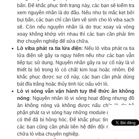
bẩn. Để khắc phục tình trạng này, các bạn sẽ kiểm tra
xem nguyên nhân là do đâu. Nếu như bị mắc kẹt bởi
bụi bẩn, các bạn chỉ cần làm vệ sinh cho lò viba sạch
sẽ. Còn nếu nguyên nhân là do trục xoay và vòng
xoay không khớp với nhau thì các bạn cần phải tìm
thợ chuyên nghiệp để sửa chữa.
Lò viba phát ra tia lửa điện
: Nếu lò viba phát ra tia
lửa điện sẽ gây ra nguy hiểm nếu như các bạn vẫn
tiếp tục sử dụng. Nguyên nhân gây ra sự cố này là vì
thiết bị bỏ trong lò có chất kim loại hoặc nhôm. Để
khắc phục được sự cố này, các bạn cần phải dùng
bát đĩa trắng hoặc thủy tinh lúc nấu với lò.
Lò vi sóng vẫn vận hành tuy thế thức ăn không
nóng
: Nguyên nhân lò vi sóng hoạt động nhưng đồ
ăn không nóng và không được nấu chín là do bộ
phận phát ra vi sóng hay những module điện tử khác
có thể đã bị hỏng hóc. Để khắc phục tình trạng này,
các bạn cũng cần phải liên hệ đến đội ngũ thợ sửa
chữa lò viba chuyên nghiệp.