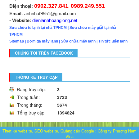
0902.327.841
0989.249.551
Điện thoại:
,
Email:
anhnhat9551@gmail.com
Website:
-
dienlanhhoanglong.net
Sửa chữa tủ lạnh tại nhà TPHCM
|
Sửa chữa máy giặt tại nhà
TPHCM
Sitemap
|
Bơm ga máy lạnh
|
Sửa chữa máy lạnh
|
Tin tức điện lạnh
CHÚNG TÔI TRÊN FACEBOOK
THỐNG KÊ TRUY CẬP
Đang truy cập:
3
Trong tuần:
3723
Trong tháng:
5674
Tổng truy cập:
1394824
Thiết kế website, SEO website, Quảng cáo Google
:
Công ty Phương Nam
Vina