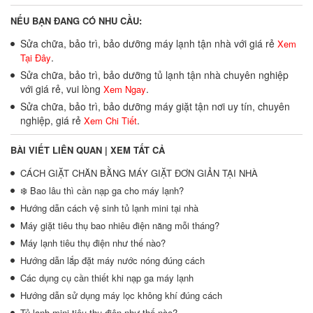
NẾU BẠN ĐANG CÓ NHU CẦU:
Sửa chữa, bảo trì, bảo dưỡng máy lạnh tận nhà với giá rẻ
Xem
.
Tại Đây
Sửa chữa, bảo trì, bảo dưỡng tủ lạnh tận nhà chuyên nghiệp
với giá rẻ, vui lòng
.
Xem Ngay
Sửa chữa, bảo trì, bảo dưỡng máy giặt tận nơi uy tín, chuyên
nghiệp, giá rẻ
.
Xem Chi Tiết
BÀI VIẾT LIÊN QUAN |
XEM TẤT CẢ
CÁCH GIẶT CHĂN BẰNG MÁY GIẶT ĐƠN GIẢN TẠI NHÀ
❄️ Bao lâu thì cần nạp ga cho máy lạnh?
Hướng dẫn cách vệ sinh tủ lạnh mini tại nhà
Máy giặt tiêu thụ bao nhiêu điện năng mỗi tháng?
Máy lạnh tiêu thụ điện như thế nào?
Hướng dẫn lắp đặt máy nước nóng đúng cách
Các dụng cụ cần thiết khi nạp ga máy lạnh
Hướng dẫn sử dụng máy lọc không khí đúng cách
Tủ lạnh mini tiêu thụ điện như thế nào?