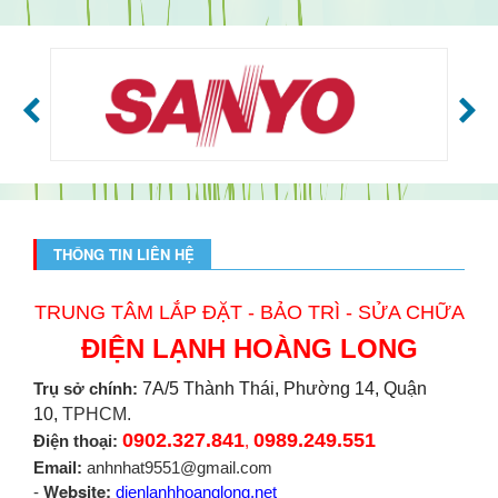
THÔNG TIN LIÊN HỆ
TRUNG TÂM LẮP ĐẶT - BẢO TRÌ - SỬA CHỮA
ĐIỆN LẠNH HOÀNG LONG
Trụ sở chính:
7A/5 Thành Thái, Phường 14, Quận
10,
TPHCM.
0902.327.841
0989.249.551
Điện thoại:
,
Email:
anhnhat9551@gmail.com
Website:
-
dienlanhhoanglong.net