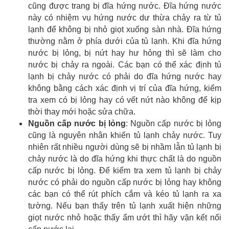
cũng được trang bị đĩa hứng nước. Đĩa hứng nước
này có nhiệm vụ hứng nước dư thừa chảy ra từ tủ
lạnh để không bị nhỏ giọt xuống sàn nhà. Đĩa hứng
thường nằm ở phía dưới của tủ lạnh. Khi đĩa hứng
nước bị lỏng, bị nứt hay hư hỏng thì sẽ làm cho
nước bị chảy ra ngoài. Các bạn có thể xác định tủ
lạnh bị chảy nước có phải do đĩa hứng nước hay
không bằng cách xác định vị trí của đĩa hứng, kiểm
tra xem có bị lỏng hay có vết nứt nào không để kịp
thời thay mới hoặc sửa chữa.
Nguồn cấp nước bị lỏng
: Nguồn cấp nước bị lỏng
cũng là nguyên nhân khiến tủ lạnh chảy nước. Tuy
nhiên rất nhiều người dùng sẽ bị nhầm lẫn tủ lạnh bị
chảy nước là do đĩa hứng khi thực chất là do nguồn
cấp nước bị lỏng. Để kiểm tra xem tủ lạnh bị chảy
nước có phải do nguồn cấp nước bị lỏng hay không
các bạn có thể rút phích cắm và kéo tủ lạnh ra xa
tường. Nếu bạn thấy trên tủ lạnh xuất hiện những
giọt nước nhỏ hoặc thấy ẩm ướt thì hãy vặn kết nối