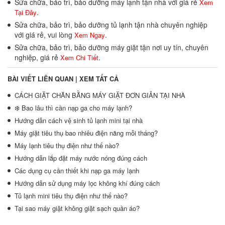
Sửa chữa, bảo trì, bảo dưỡng máy lạnh tận nhà với giá rẻ
Xem
.
Tại Đây
Sửa chữa, bảo trì, bảo dưỡng tủ lạnh tận nhà chuyên nghiệp
với giá rẻ, vui lòng
.
Xem Ngay
Sửa chữa, bảo trì, bảo dưỡng máy giặt tận nơi uy tín, chuyên
nghiệp, giá rẻ
.
Xem Chi Tiết
BÀI VIẾT LIÊN QUAN |
XEM TẤT CẢ
CÁCH GIẶT CHĂN BẰNG MÁY GIẶT ĐƠN GIẢN TẠI NHÀ
❄️ Bao lâu thì cần nạp ga cho máy lạnh?
Hướng dẫn cách vệ sinh tủ lạnh mini tại nhà
Máy giặt tiêu thụ bao nhiêu điện năng mỗi tháng?
Máy lạnh tiêu thụ điện như thế nào?
Hướng dẫn lắp đặt máy nước nóng đúng cách
Các dụng cụ cần thiết khi nạp ga máy lạnh
Hướng dẫn sử dụng máy lọc không khí đúng cách
Tủ lạnh mini tiêu thụ điện như thế nào?
Tại sao máy giặt không giặt sạch quần áo?