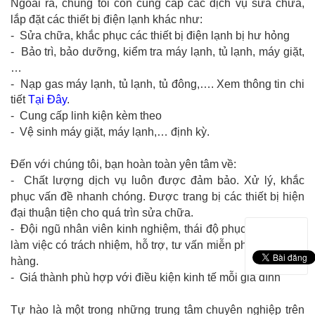
Ngoài ra, chúng tôi còn cung cấp các dịch vụ sửa chữa,
lắp đặt các thiết bị điện lạnh khác như:
- Sửa chữa, khắc phục các thiết bị điện lạnh bị hư hỏng
- Bảo trì, bảo dưỡng, kiểm tra máy lạnh, tủ lạnh, máy giặt,
…
- Nạp gas
máy lạnh, tủ
lạnh, tủ đông,…. Xem thông tin chi
tiết
Tại Đây
.
- Cung cấp linh kiện kèm theo
- Vệ sinh máy giặt, máy lạnh,… định kỳ.
Đến với chúng tôi, bạn hoàn toàn yên tâm về:
- Chất lượng dịch vụ luôn được đảm bảo. Xử lý, khắc
phục vấn đề nhanh chóng. Được trang bị các thiết bị hiện
đại thuận tiện cho quá trìn sửa chữa.
- Đội ngũ nhân viên kinh nghiệm, thái độ phục vụ tận tình,
làm việc có trách nhiệm, hỗ trợ, tư vấn miễn phí cho khách
hàng.
- Giá thành phù hợp với điều kiện kinh tế mỗi gia đình
Tự hào là một trong những trung tâm chuyên nghiệp trên