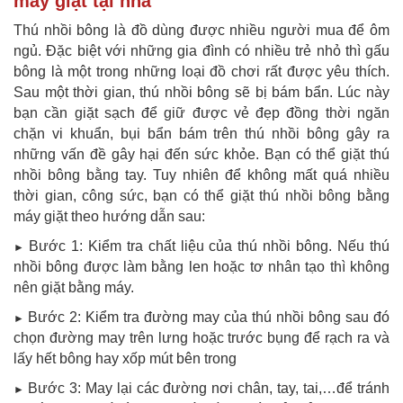
máy giặt tại nhà
Thú nhồi bông là đồ dùng được nhiều người mua để ôm
ngủ. Đặc biệt với những gia đình có nhiều trẻ nhỏ thì gấu
bông là một trong những loại đồ chơi rất được yêu thích.
Sau một thời gian, thú nhồi bông sẽ bị bám bẩn. Lúc này
bạn cần giặt sạch để giữ được vẻ đẹp đồng thời ngăn
chặn vi khuẩn, bụi bẩn bám trên thú nhồi bông gây ra
những vấn đề gây hại đến sức khỏe. Bạn có thể giặt thú
nhồi bông bằng tay. Tuy nhiên để không mất quá nhiều
thời gian, công sức, bạn có thể giặt thú nhồi bông bằng
máy giặt theo hướng dẫn sau:
Bước 1: Kiểm tra chất liệu của thú nhồi bông. Nếu thú
►
nhồi bông được làm bằng len hoặc tơ nhân tạo thì không
nên giặt bằng máy.
Bước 2: Kiểm tra đường may của thú nhồi bông sau đó
►
chọn đường may trên lưng hoặc trước bụng để rạch ra và
lấy hết bông hay xốp mút bên trong
Bước 3: May lại các đường nơi chân, tay, tai,…để tránh
►