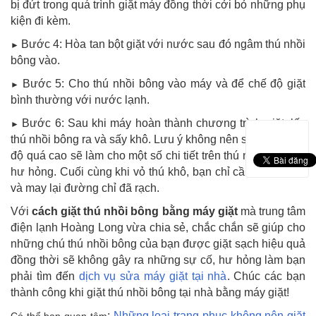
bị đứt trong quá trình giặt máy đồng thời cởi bỏ những phụ
kiện đi kèm.
Bước 4: Hòa tan bột giặt với nước sau đó ngâm thú nhồi
►
bông vào.
Bước 5: Cho thú nhồi bông vào máy và để chế độ giặt
►
bình thường với nước lạnh.
Bước 6: Sau khi máy hoàn thành chương trình giặt, lấy
►
thú nhồi bông ra và sấy khô. Lưu ý không nên sấy với nhiệt
độ quá cao sẽ làm cho một số chi tiết trên thú nhồi bông bị
hư hỏng. Cuối cùng khi vỏ thú khô, bạn chỉ cần nhồi bông
và may lại đường chỉ đã rạch.
Với
cách giặt thú nhồi bông bằng máy giặt
mà trung tâm
điện lạnh Hoàng Long vừa chia sẻ, chắc chắn sẽ giúp cho
những chú thú nhồi bông của bạn được giặt sạch hiệu quả
đồng thời sẽ không gây ra những sự cố, hư hỏng làm bạn
phải tìm đến
dịch vụ sửa máy giặt tại nhà
. Chúc các bạn
thành công khi giặt thú nhồi bông tại nhà bằng máy giặt!
:
Những loại trang phục không nên giặt
Có thể bạn quan tâm