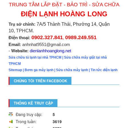
TRUNG TÂM LẮP ĐẶT - BẢO TRÌ - SỬA CHỮA
ĐIỆN LẠNH HOÀNG LONG
Trụ sở chính:
7A/5 Thành Thái, Phường 14, Quận
10,
TPHCM.
0902.327.841
0989.249.551
Điện thoại:
,
Email:
anhnhat9551@gmail.com
Website:
-
dienlanhhoanglong.net
Sửa chữa tủ lạnh tại nhà TPHCM
|
Sửa chữa máy giặt tại nhà
TPHCM
Sitemap
|
Bơm ga máy lạnh
|
Sửa chữa máy lạnh
|
Tin tức điện lạnh
CHÚNG TÔI TRÊN FACEBOOK
THỐNG KÊ TRUY CẬP
Đang truy cập:
5
Trong tuần:
3619