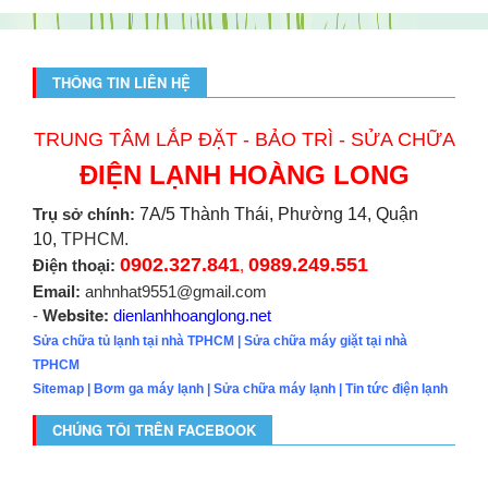
THÔNG TIN LIÊN HỆ
TRUNG TÂM LẮP ĐẶT - BẢO TRÌ - SỬA CHỮA
ĐIỆN LẠNH HOÀNG LONG
Trụ sở chính:
7A/5 Thành Thái, Phường 14, Quận
10,
TPHCM.
0902.327.841
0989.249.551
Điện thoại:
,
Email:
anhnhat9551@gmail.com
Website:
-
dienlanhhoanglong.net
Sửa chữa tủ lạnh tại nhà TPHCM
|
Sửa chữa máy giặt tại nhà
TPHCM
Sitemap
|
Bơm ga máy lạnh
|
Sửa chữa máy lạnh
|
Tin tức điện lạnh
CHÚNG TÔI TRÊN FACEBOOK