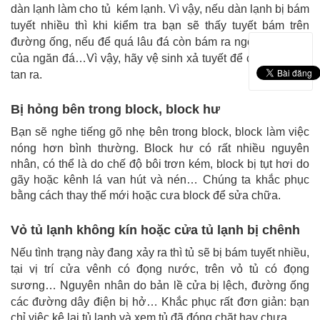
dàn lạnh làm cho tủ kém lạnh. Vì vậy, nếu dàn lạnh bị bám
tuyết nhiều thì khi kiểm tra bạn sẽ thấy tuyết bám trên
đường ống, nếu để quá lâu đá còn bám ra ngoài vỏ nhựa
của ngăn đá…Vì vậy, hãy vệ sinh xả tuyết để chúng được
tan ra.
Bị hỏng bên trong block, block hư
Bạn sẽ nghe tiếng gõ nhẹ bên trong block, block làm việc
nóng hơn bình thường.
Block hư có rất nhiều nguyên
nhân, có thể là do chế độ bôi trơn kém, block bị tụt hơi do
gãy hoặc kênh lá van hút và nén…
Chúng ta khắc phục
bằng cách thay thế mới hoặc cưa block để sửa chữa.
Vỏ tủ lạnh không kín hoặc cửa tủ lạnh bị chênh
Nếu tình trạng này đang xảy ra thì tủ sẽ bị bám tuyết nhiều,
tại vị trí cửa vênh có đọng nước, trên vỏ tủ có đọng
sương… Nguyên nhân do bản lề cửa bị lệch, đường ống
các đường dây điện bị hở…
Khắc phục rất đơn giản: bạn
chỉ việc kê lại tủ lạnh và xem tủ đã đóng chặt hay chưa.