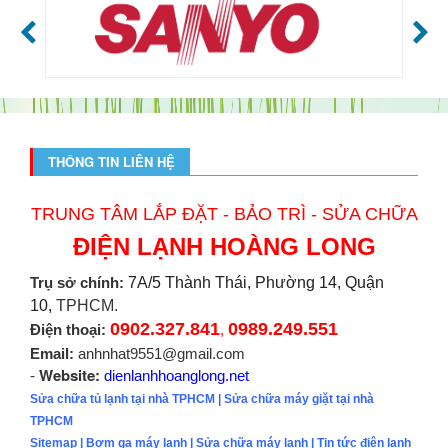
THÔNG TIN LIÊN HỆ
TRUNG TÂM LẮP ĐẶT - BẢO TRÌ - SỬA CHỮA
ĐIỆN LẠNH HOÀNG LONG
Trụ sở chính:
7A/5 Thành Thái, Phường 14, Quận
10,
TPHCM.
0902.327.841
0989.249.551
Điện thoại:
,
Email:
anhnhat9551@gmail.com
Website:
-
dienlanhhoanglong.net
Sửa chữa tủ lạnh tại nhà TPHCM
|
Sửa chữa máy giặt tại nhà
TPHCM
Sitemap
|
Bơm ga máy lạnh
|
Sửa chữa máy lạnh
|
Tin tức điện lạnh