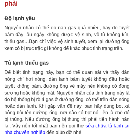
phải
Độ lạnh yếu
Nguyên nhân có thể do nạp gas quá nhiều, hay do tuyết
bám đầy lâu ngày không được vệ sinh, vỏ tủ không kín,
thiếu gas…Bạn chỉ việc vệ sinh tuyết, xem lại đường ống
xem có bị trục trặc gì không để khắc phục tình trạng trên.
Tủ lạnh thiếu gas
Để biết tình trạng này, bạn có thể quan sát và thấy dàn
nóng chỉ hơi nóng, dàn lạnh bám tuyết không đều hoặc
tuyết không bám, đường ống về máy nén không có đọng
sương hoặc không mát.
Nguyên nhân của tình trạng này là
do hệ thống bị rò rỉ gas ở đường ống, có thể trên dàn nóng
hoặc dàn lạnh. Khi gặp vấn đề này,
bạn hãy dùng bọt xà
bông bôi lên đường ống, nơi nào có bọt nổi lên là chỗ đó
bị thủng. Nếu đường ống bị thủng thì phải tiến hành hàn
lại. Vậy nên tốt nhất bạn nên gọi thợ
sửa chữa tủ lạnh tại
nhà chuyên nghiệp
đến giúp đỡ nhé!