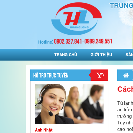
TRANG CHỦ
GIỚI THIỆU
SẢ
HỖ TRỢ TRỰC TUYẾN
Cách
Tủ lạnh
ăn trở 
trường
Tuy nhi
cao hoặ
Anh Nhật