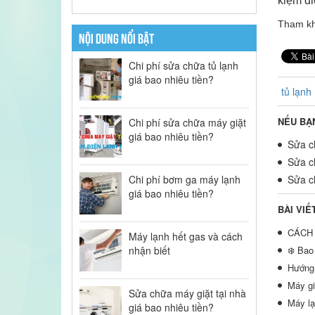
kiệm đi
Tham k
NỘI DUNG NỔI BẬT
Chi phí sửa chữa tủ lạnh
giá bao nhiêu tiền?
tủ lạnh
NẾU BẠ
Chi phí sửa chữa máy giặt
giá bao nhiêu tiền?
Sửa ch
Sửa ch
Chi phí bơm ga máy lạnh
Sửa ch
giá bao nhiêu tiền?
BÀI VIẾ
CÁCH 
Máy lạnh hết gas và cách
nhận biết
❄️ Bao
Hướng 
Máy gi
Sửa chữa máy giặt tại nhà
Máy lạ
giá bao nhiêu tiền?