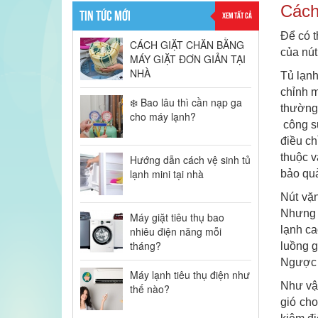
Cách 
TIN TỨC MỚI
XEM TẤT CẢ
Để có t
CÁCH GIẶT CHĂN BẰNG
của nút
MÁY GIẶT ĐƠN GIẢN TẠI
NHÀ
Tủ lạnh
chỉnh m
❄️ Bao lâu thì cần nạp ga
thường 
cho máy lạnh?
công su
điều ch
thuộc v
Hướng dẫn cách vệ sinh tủ
lạnh mini tại nhà
bảo quả
Nút vặn
Nhưng 
Máy giặt tiêu thụ bao
lạnh ca
nhiêu điện năng mỗi
tháng?
luồng g
Ngược l
Máy lạnh tiêu thụ điện như
Như vậy
thế nào?
gió cho