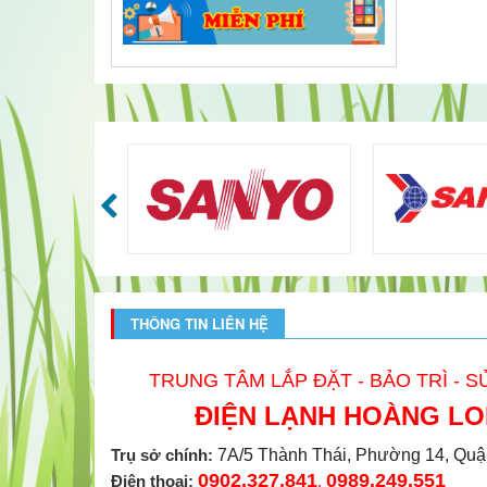
THÔNG TIN LIÊN HỆ
TRUNG TÂM LẮP ĐẶT - BẢO TRÌ - 
ĐIỆN LẠNH HOÀNG L
Trụ sở chính:
7A/5 Thành Thái, Phường 14, Quâ
0902.327.841
0989.249.551
Điện thoại:
,