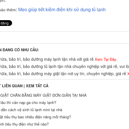
ện.
:
Mẹo giúp tiết kiệm điện khi sử dụng tủ lạnh
hảo thêm
N ĐANG CÓ NHU CẦU:
ữa, bảo trì, bảo dưỡng máy lạnh tận nhà với giá rẻ
.
Xem Tại Đây
ữa, bảo trì, bảo dưỡng tủ lạnh tận nhà chuyên nghiệp với giá rẻ, vui 
ữa, bảo trì, bảo dưỡng máy giặt tận nơi uy tín, chuyên nghiệp, giá rẻ
X
T LIÊN QUAN |
XEM TẤT CẢ
GIẶT CHĂN BẰNG MÁY GIẶT ĐƠN GIẢN TẠI NHÀ
 lâu thì cần nạp ga cho máy lạnh?
dẫn cách vệ sinh tủ lạnh mini tại nhà
ặt tiêu thụ bao nhiêu điện năng mỗi tháng?
nh tiêu thụ điện như thế nào?