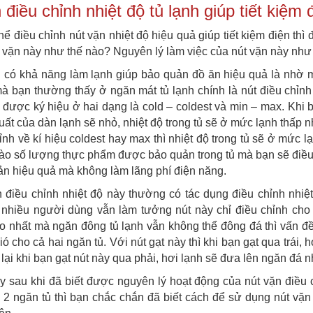
điều chỉnh nhiệt độ tủ lạnh giúp tiết kiệm 
hể điều chỉnh nút vặn nhiệt độ hiệu quả giúp tiết kiệm điện thì 
 vặn này như thế nào? Nguyên lý làm việc của nút vặn này như
 có khả năng làm lạnh giúp bảo quản đồ ăn hiệu quả là nhờ mộ
à bạn thường thấy ở ngăn mát tủ lạnh chính là nút điều chỉnh
được ký hiệu ở hai dạng là cold – coldest và min – max. Khi bạ
ất của dàn lạnh sẽ nhỏ, nhiệt độ trong tủ sẽ ở mức lạnh thấp nh
ỉnh về kí hiệu coldest hay max thì nhiệt độ trong tủ sẽ ở mức 
ào số lượng thực phẩm được bảo quản trong tủ mà bạn sẽ điều
n hiệu quả mà không làm lãng phí điện năng.
 điều chỉnh nhiệt độ này thường có tác dụng điều chỉnh nhiệ
nhiều người dùng vẫn làm tưởng nút này chỉ điều chỉnh cho
o nhất mà ngăn đông tủ lạnh vẫn không thể đông đá thì vấn đề
ió cho cả hai ngăn tủ. Với nút gạt này thì khi bạn gạt qua trá
ại khi bạn gạt nút này qua phải, hơi lạnh sẽ đưa lên ngăn đá n
 sau khi đã biết được nguyên lý hoạt động của nút vặn điều 
 2 ngăn tủ thì bạn chắc chắn đã biết cách để sử dụng nút vặn đ