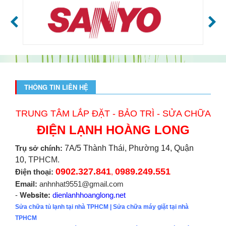
THÔNG TIN LIÊN HỆ
TRUNG TÂM LẮP ĐẶT - BẢO TRÌ - SỬA CHỮA
ĐIỆN LẠNH HOÀNG LONG
Trụ sở chính:
7A/5 Thành Thái, Phường 14, Quận
10,
TPHCM.
0902.327.841
0989.249.551
Điện thoại:
,
Email:
anhnhat9551@gmail.com
Website:
-
dienlanhhoanglong.net
Sửa chữa tủ lạnh tại nhà TPHCM
|
Sửa chữa máy giặt tại nhà
TPHCM