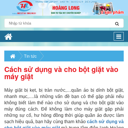
0 sản phẩm
Togg
navi
Tin tức
Cách sử dụng và cho bột giặt vào
máy giặt
Máy giặt bị kẹt, bị tràn nước,…quần áo bị dính bột giặt,
nhanh mục,….là những vấn đề bạn có thể gặp phải nếu
không biết làm thế nào cho sử dụng và cho bột giặt vào
máy đúng cách. Để không làm cho máy giặt gặp phải
những sự cố, hư hỏng đồng thời giúp quần áo được làm
sạch hiệu quả, bạn hãy cùng tham khảo
cách sử dụng và
cho bột giặt vào máy giặt
mà trung tâm điện lạnh Hoàng