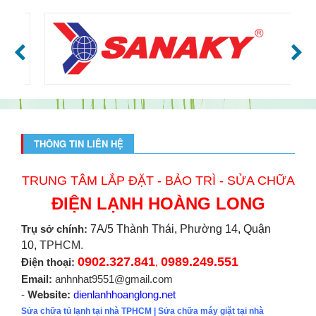
THÔNG TIN LIÊN HỆ
TRUNG TÂM LẮP ĐẶT - BẢO TRÌ - SỬA CHỮA
ĐIỆN LẠNH HOÀNG LONG
Trụ sở chính:
7A/5 Thành Thái, Phường 14, Quận
10,
TPHCM.
0902.327.841
0989.249.551
Điện thoại:
,
Email:
anhnhat9551@gmail.com
Website:
-
dienlanhhoanglong.net
Sửa chữa tủ lạnh tại nhà TPHCM
|
Sửa chữa máy giặt tại nhà