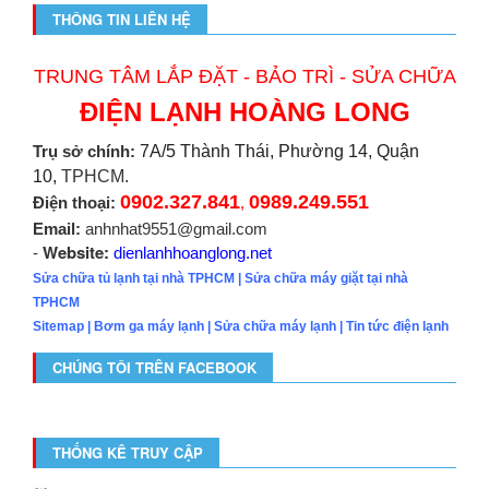
THÔNG TIN LIÊN HỆ
TRUNG TÂM LẮP ĐẶT - BẢO TRÌ - SỬA CHỮA
ĐIỆN LẠNH HOÀNG LONG
Trụ sở chính:
7A/5 Thành Thái, Phường 14, Quận
10,
TPHCM.
0902.327.841
0989.249.551
Điện thoại:
,
Email:
anhnhat9551@gmail.com
Website:
-
dienlanhhoanglong.net
Sửa chữa tủ lạnh tại nhà TPHCM
|
Sửa chữa máy giặt tại nhà
TPHCM
Sitemap
|
Bơm ga máy lạnh
|
Sửa chữa máy lạnh
|
Tin tức điện lạnh
CHÚNG TÔI TRÊN FACEBOOK
THỐNG KÊ TRUY CẬP