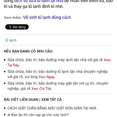
dùng
dịch vụ sửa tủ lạnh tại nhà
để nhân viên kiểm tra, bảo
trì và thay ga tủ lạnh định kì nhé.
Vệ sinh tủ lạnh đúng cách
Xem thêm:
tủ lạnh
NẾU BẠN ĐANG CÓ NHU CẦU:
Sửa chữa, bảo trì, bảo dưỡng máy lạnh tận nhà với giá rẻ
Xem
.
Tại Đây
Sửa chữa, bảo trì, bảo dưỡng tủ lạnh tận nhà chuyên nghiệp
với giá rẻ, vui lòng
.
Xem Ngay
Sửa chữa, bảo trì, bảo dưỡng máy giặt tận nơi uy tín, chuyên
nghiệp, giá rẻ
.
Xem Chi Tiết
BÀI VIẾT LIÊN QUAN |
XEM TẤT CẢ
CÁCH GIẶT CHĂN BẰNG MÁY GIẶT ĐƠN GIẢN TẠI NHÀ
❄️ Bao lâu thì cần nạp ga cho máy lạnh?