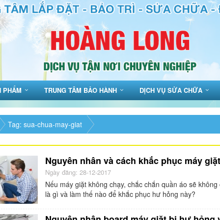
N PHẨM
TRUNG TÂM BẢO HÀNH
DỊCH VỤ SỬA CHỮA
Tag: sua-chua-may-giat
Nguyên nhân và cách khắc phục máy giặ
Ngày đăng: 28-12-2017
Nếu máy giặt không chạy, chắc chắn quần áo sẽ không 
là gì và làm thế nào để khắc phục hư hỏng này?
Nguyên nhân board máy giặt bị hư hỏng v