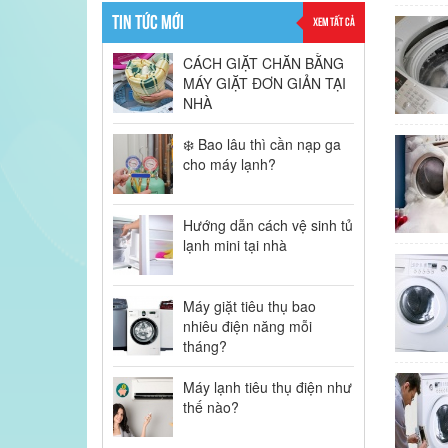
TIN TỨC MỚI
XEM TẤT CẢ
CÁCH GIẶT CHĂN BẰNG
MÁY GIẶT ĐƠN GIẢN TẠI
NHÀ
❄️ Bao lâu thì cần nạp ga
cho máy lạnh?
Hướng dẫn cách vệ sinh tủ
lạnh mini tại nhà
Máy giặt tiêu thụ bao
nhiêu điện năng mỗi
tháng?
Máy lạnh tiêu thụ điện như
thế nào?