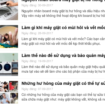
Ngày đăng: 30-09-2017
Nguyên nhân board máy giặt bị hư hỏng và dấu hiệu nh
Vậy nên máy sẽ không thể hoạt động khi board bị hư hỏ
Làm gì khi máy giặt có mùi hôi và vết mố
Ngày đăng: 26-09-2017
Làm gì khi máy giặt có mùi hôi và vết mốc? Các bạn c
máy giặt có mùi hôi và vết mốc để kịp thời khắc phục.
Làm thế nào để sử dụng và bảo quản má
Ngày đăng: 19-09-2017
Làm thế nào để sử dụng và bảo quản máy giặt hiệu quả
mưa tạt vào sẽ dễ làm cho các bộ phận của máy bị hư 
Những hư hỏng của máy giặt có thể tự sử
Ngày đăng: 07-09-2017
Có những hư hỏng của máy giặt các bạn có thể tự sửa tạ
sửa chữa máy giặt như: máy giặt không vắt, không xả n