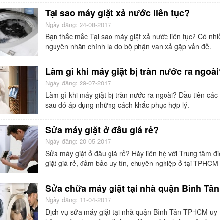
Tại sao máy giặt xả nước liên tục?
Ngày đăng: 24-08-2017
Bạn thắc mắc Tại sao máy giặt xả nước liên tục? Có nhi
nguyên nhân chính là do bộ phận van xả gặp vấn đề.
Làm gì khi máy giặt bị tràn nước ra ngoài
Ngày đăng: 29-07-2017
Làm gì khi máy giặt bị tràn nước ra ngoài? Đầu tiên cá
sau đó áp dụng những cách khắc phục hợp lý.
Sửa máy giặt ở đâu giá rẻ?
Ngày đăng: 20-05-2017
Sửa máy giặt ở đâu giá rẻ? Hãy liên hệ với Trung tâm 
giặt giá rẻ, đảm bảo uy tín, chuyên nghiệp ở tại TPHCM 
Sửa chữa máy giặt tại nhà quận Bình T
Ngày đăng: 11-04-2017
Dịch vụ sửa máy giặt tại nhà quận Bình Tân TPHCM uy t