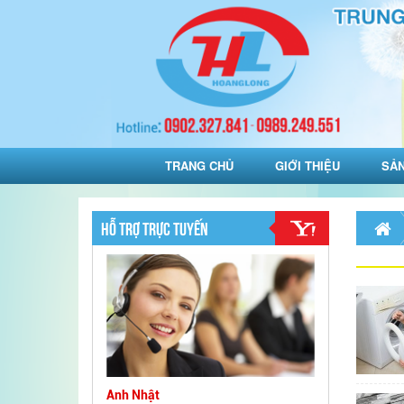
TRANG CHỦ
GIỚI THIỆU
SẢ
HỖ TRỢ TRỰC TUYẾN
Anh Nhật