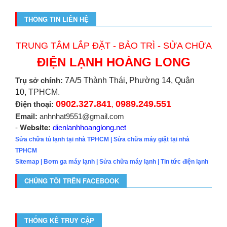
THÔNG TIN LIÊN HỆ
TRUNG TÂM LẮP ĐẶT - BẢO TRÌ - SỬA CHỮA
ĐIỆN LẠNH HOÀNG LONG
Trụ sở chính:
7A/5 Thành Thái, Phường 14, Quận
10,
TPHCM.
0902.327.841
0989.249.551
Điện thoại:
,
Email:
anhnhat9551@gmail.com
Website:
-
dienlanhhoanglong.net
Sửa chữa tủ lạnh tại nhà TPHCM
|
Sửa chữa máy giặt tại nhà
TPHCM
Sitemap
|
Bơm ga máy lạnh
|
Sửa chữa máy lạnh
|
Tin tức điện lạnh
CHÚNG TÔI TRÊN FACEBOOK
THỐNG KÊ TRUY CẬP