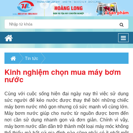
0 sản phẩm
Togg
navi
Tin tức
Kinh nghiệm chọn mua máy bơm
nước
Cùng với cuộc sống hiện đại ngày nay thì việc sử dụng
sức người để kéo nước được thay thế bởi những chiếc
máy bơm nước nhỏ gọn nhưng có sức mạnh vô cùng lớn.
Máy bơm nước giúp cho nước từ nguồn được bơm đến
nơi cần sử dụng nhanh gọn và đơn giản. Chính vì vậy,
máy bơm nước dần dần trở thành một loại máy móc không
thể thiếu mà bất cứ gia đình nào cũng phải có ít nhất một