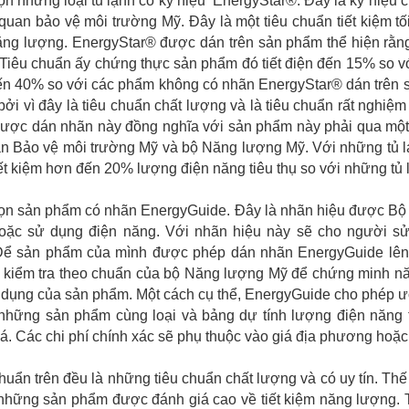
n những loại tủ lạnh có ký hiệu EnergyStar®. Đây là ký hiệu
quan bảo vệ môi trường Mỹ. Đây là một tiêu chuẩn tiết kiệm tối
ăng lượng. EnergyStar® được dán trên sản phẩm thể hiện rằ
Tiêu chuẩn ấy chứng thực sản phẩm đó tiết điện đến 15% so vớ
ến 40% so với các phẩm không có nhãn EnergyStar® dán trên
bởi vì đây là tiêu chuẩn chất lượng và là tiêu chuẩn rất nghiệ
ược dán nhãn này đồng nghĩa với sản phẩm này phải qua một 
 Bảo vệ môi trường Mỹ và bộ Năng lượng Mỹ. Với những tủ lạn
ết kiệm hơn đến 20% lượng điện năng tiêu thụ so với những tủ 
ọn sản phẩm có nhãn EnergyGuide. Đây là nhãn hiệu được Bộ
oặc sử dụng điện năng. Với nhãn hiệu này sẽ cho người 
Để sản phẩm của mình được phép dán nhãn EnergyGuide lên 
i kiểm tra theo chuẩn của bộ Năng lượng Mỹ để chứng minh n
dụng của sản phẩm. Một cách cụ thể, EnergyGuide cho phép ư
 những sản phẩm cùng loại và bảng dự tính lượng điện năng
á. Các chi phí chính xác sẽ phụ thuộc vào giá địa phương hoặ
chuẩn trên đều là những tiêu chuẩn chất lượng và có uy tín. T
những sản phẩm được đánh giá cao về tiết kiệm năng lượng. T