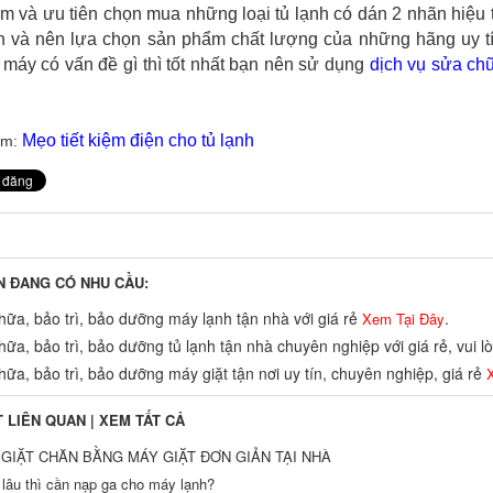
m và ưu tiên chọn mua những loại tủ lạnh có dán 2 nhãn hiệu t
h và nên lựa chọn sản phẩm chất lượng của những hãng uy tí
máy có vấn đề gì thì tốt nhất bạn nên sử dụng
dịch vụ sửa chữ
Mẹo tiết kiệm điện cho tủ lạnh
êm:
N ĐANG CÓ NHU CẦU:
ữa, bảo trì, bảo dưỡng máy lạnh tận nhà với giá rẻ
.
Xem Tại Đây
ữa, bảo trì, bảo dưỡng tủ lạnh tận nhà chuyên nghiệp với giá rẻ, vui 
ữa, bảo trì, bảo dưỡng máy giặt tận nơi uy tín, chuyên nghiệp, giá rẻ
X
T LIÊN QUAN |
XEM TẤT CẢ
GIẶT CHĂN BẰNG MÁY GIẶT ĐƠN GIẢN TẠI NHÀ
 lâu thì cần nạp ga cho máy lạnh?