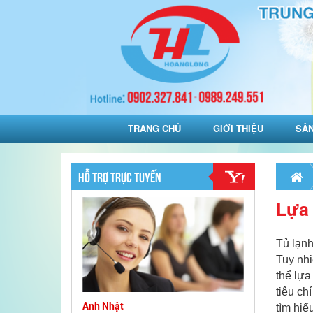
TRANG CHỦ
GIỚI THIỆU
SẢ
HỖ TRỢ TRỰC TUYẾN
Lựa 
Tủ lạnh
Tuy nhi
thể lựa
tiêu ch
Anh Nhật
tìm hiể