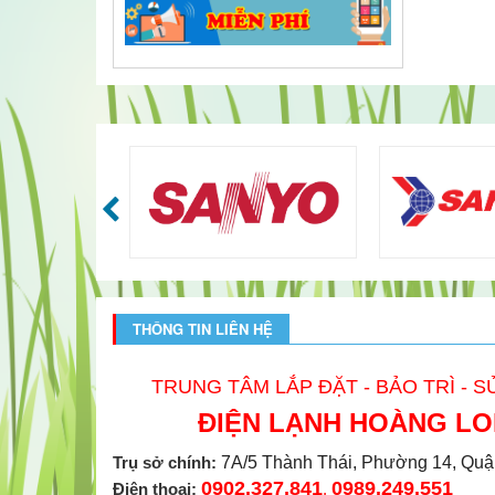
THÔNG TIN LIÊN HỆ
TRUNG TÂM LẮP ĐẶT - BẢO TRÌ - 
ĐIỆN LẠNH HOÀNG L
Trụ sở chính:
7A/5 Thành Thái, Phường 14, Quâ
0902.327.841
0989.249.551
Điện thoại:
,