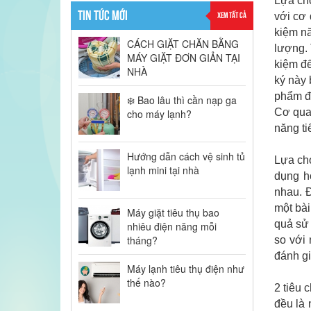
Lựa chọ
TIN TỨC MỚI
XEM TẤT CẢ
với cơ 
kiệm n
CÁCH GIẶT CHĂN BẰNG
lượng. 
MÁY GIẶT ĐƠN GIẢN TẠI
kiệm đ
NHÀ
ký này 
phẩm đ
❄️ Bao lâu thì cần nạp ga
Cơ quan
cho máy lạnh?
năng ti
Hướng dẫn cách vệ sinh tủ
Lựa ch
lạnh mini tại nhà
dụng h
nhau. 
một bà
Máy giặt tiêu thụ bao
quả sử 
nhiêu điện năng mỗi
tháng?
so với
đánh gi
Máy lạnh tiêu thụ điện như
thế nào?
2 tiêu 
đều là 