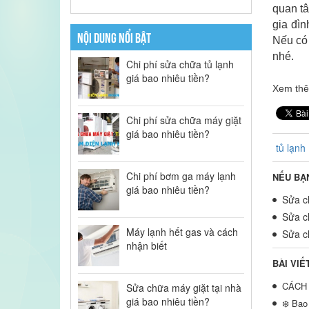
quan tâ
gia đìn
NỘI DUNG NỔI BẬT
Nếu có 
nhé.
Chi phí sửa chữa tủ lạnh
giá bao nhiêu tiền?
Xem th
Chi phí sửa chữa máy giặt
giá bao nhiêu tiền?
tủ lạnh
Chi phí bơm ga máy lạnh
NẾU BẠ
giá bao nhiêu tiền?
Sửa ch
Sửa ch
Máy lạnh hết gas và cách
Sửa ch
nhận biết
BÀI VIẾ
CÁCH 
Sửa chữa máy giặt tại nhà
giá bao nhiêu tiền?
❄️ Bao