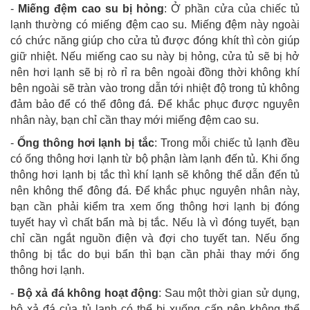
-
Miếng đệm cao su bị hỏng
: Ở phần cửa của chiếc tủ
lạnh thường có miếng đệm cao su. Miếng đệm này ngoài
có chức năng giúp cho cửa tủ được đóng khít thì còn giúp
giữ nhiệt. Nếu miếng cao su này bị hỏng, cửa tủ sẽ bị hở
nên hơi lạnh sẽ bị rò rỉ ra bên ngoài đồng thời không khí
bên ngoài sẽ tràn vào trong dẫn tới nhiệt độ trong tủ không
đảm bảo để có thể đông đá. Để khắc phục được nguyên
nhân này, bạn chỉ cần thay mới miếng đệm cao su.
-
Ống thông hơi lạnh bị tắc
: Trong mỗi chiếc tủ lạnh đều
có ống thông hơi lạnh từ bộ phận làm lạnh đến tủ. Khi ống
thông hơi lạnh bị tắc thì khí lạnh sẽ không thể dẫn đến tủ
nên không thể đông đá. Để khắc phục nguyên nhân này,
bạn cần phải kiểm tra xem ống thông hơi lạnh bị đóng
tuyết hay vì chất bẩn mà bị tắc. Nếu là vì đóng tuyết, bạn
chỉ cần ngắt nguồn điện và đợi cho tuyết tan. Nếu ống
thông bị tắc do bụi bẩn thì bạn cần phải thay mới ống
thông hơi lạnh.
-
Bộ xả đá không hoạt động
: Sau một thời gian sử dụng,
bộ xả đá của tủ lạnh có thể bị xuống cấp nên không thể