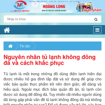
0 sản phẩm
Togg
navi
Tin tức
Nguyên nhân tủ lạnh không đông
đá và cách khắc phục
Tủ lạnh là một trong những đồ dùng điện lạnh hiện đại
được nhiều hộ gia đình lắp đặt và sử dụng để giúp cho
việc bảo quản thực phẩm trở nên đơn giản, dễ dàng và
hiệu quả. Ngoài mục đích bảo quản đồ ăn, tủ lạnh còn
được sử dụng để đông đá. Tuy nhiên rất nhiều người dùng
đã từng gặp phải vấn đề tủ lạnh không đông đá mà không
biết nguyên nhân tại sao? Để có được câu trả lời, các bạn