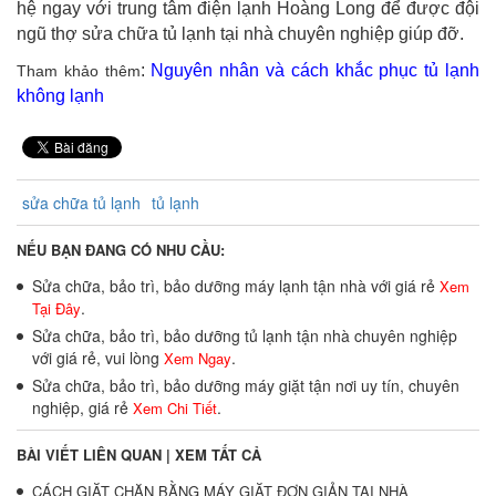
hệ ngay với trung tâm điện lạnh Hoàng Long để được đội
ngũ thợ sửa chữa tủ lạnh tại nhà chuyên nghiệp giúp đỡ.
:
Nguyên nhân và cách khắc phục tủ lạnh
Tham khảo thêm
không lạnh
sửa chữa tủ lạnh
tủ lạnh
NẾU BẠN ĐANG CÓ NHU CẦU:
Sửa chữa, bảo trì, bảo dưỡng máy lạnh tận nhà với giá rẻ
Xem
.
Tại Đây
Sửa chữa, bảo trì, bảo dưỡng tủ lạnh tận nhà chuyên nghiệp
với giá rẻ, vui lòng
.
Xem Ngay
Sửa chữa, bảo trì, bảo dưỡng máy giặt tận nơi uy tín, chuyên
nghiệp, giá rẻ
.
Xem Chi Tiết
BÀI VIẾT LIÊN QUAN |
XEM TẤT CẢ
CÁCH GIẶT CHĂN BẰNG MÁY GIẶT ĐƠN GIẢN TẠI NHÀ