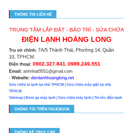
THÔNG TIN LIÊN HỆ
TRUNG TÂM LẮP ĐẶT - BẢO TRÌ - SỬA CHỮA
ĐIỆN LẠNH HOÀNG LONG
Trụ sở chính:
7A/5 Thành Thái, Phường 14, Quận
10,
TPHCM.
0902.327.841
0989.249.551
Điện thoại:
,
Email:
anhnhat9551@gmail.com
Website:
-
dienlanhhoanglong.net
Sửa chữa tủ lạnh tại nhà TPHCM
|
Sửa chữa máy giặt tại nhà
TPHCM
Sitemap
|
Bơm ga máy lạnh
|
Sửa chữa máy lạnh
|
Tin tức điện lạnh
CHÚNG TÔI TRÊN FACEBOOK
THỐNG KÊ TRUY CẬP