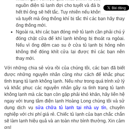
nguồn điện tủ lạnh đợi cho tuyết và đá bên trong tan
hết thì ống sẽ hết tắc. Tuy nhiên nếu không phải vì đá
và tuyết mà ống thông khí bị tắc thì các bạn hãy thay
ống thông mới.
Ngoài ra, khi các bạn đóng mở tủ lạnh cần phải chú ý
đóng chặt cửa để khí lạnh không bị thoát ra ngòai.
Nếu vì ống đệm cao su ở cửa tủ lạnh bị hỏng nên
không thể đóng khít cửa lại được thì các bạn nên
thay mới.
Với những chia sẻ vừa rồi của chúng tôi, các bạn đã biết
được những nguyên nhân cũng như cách để khắc phục
tình trạng tủ lạnh không lạnh. Nếu như trong quá trình xử lý
và khắc phục các nguyên nhân gây ra tình trạng tủ lạnh
không lạnh mà các bạn còn gặp phải khó khăn, hãy liên hệ
ngay với trung tâm điện lạnh Hoàng Long chúng tôi và sử
dụng dịch vụ
sửa chữa tủ lạnh tại nhà uy tín
, chuyên
nghiệp với chi phí giá rẻ. Chiếc tủ lạnh của bạn chắc chắn
sẽ làm lạnh hiệu quả và an toàn như bình thường. Xin cảm
ơn!