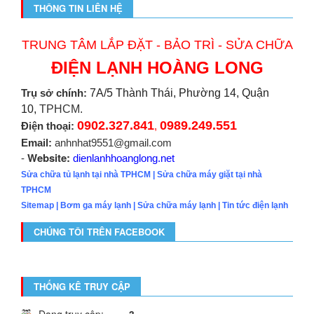
THÔNG TIN LIÊN HỆ
TRUNG TÂM LẮP ĐẶT - BẢO TRÌ - SỬA CHỮA
ĐIỆN LẠNH HOÀNG LONG
Trụ sở chính:
7A/5 Thành Thái, Phường 14, Quận
10,
TPHCM.
0902.327.841
0989.249.551
Điện thoại:
,
Email:
anhnhat9551@gmail.com
Website:
-
dienlanhhoanglong.net
Sửa chữa tủ lạnh tại nhà TPHCM
|
Sửa chữa máy giặt tại nhà
TPHCM
Sitemap
|
Bơm ga máy lạnh
|
Sửa chữa máy lạnh
|
Tin tức điện lạnh
CHÚNG TÔI TRÊN FACEBOOK
THỐNG KÊ TRUY CẬP
Đang truy cập:
3