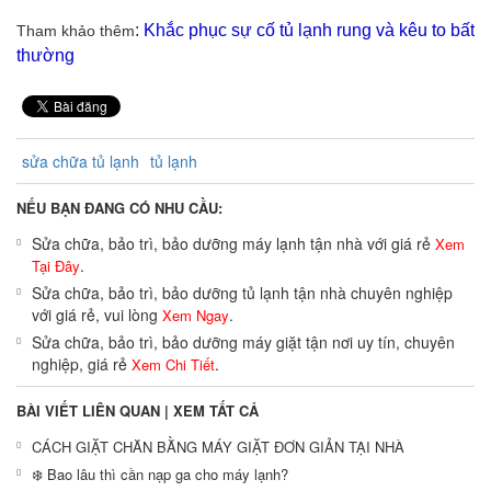
:
Khắc phục sự cố tủ lạnh rung và kêu to bất
Tham khảo thêm
thường
sửa chữa tủ lạnh
tủ lạnh
NẾU BẠN ĐANG CÓ NHU CẦU:
Sửa chữa, bảo trì, bảo dưỡng máy lạnh tận nhà với giá rẻ
Xem
.
Tại Đây
Sửa chữa, bảo trì, bảo dưỡng tủ lạnh tận nhà chuyên nghiệp
với giá rẻ, vui lòng
.
Xem Ngay
Sửa chữa, bảo trì, bảo dưỡng máy giặt tận nơi uy tín, chuyên
nghiệp, giá rẻ
.
Xem Chi Tiết
BÀI VIẾT LIÊN QUAN |
XEM TẤT CẢ
CÁCH GIẶT CHĂN BẰNG MÁY GIẶT ĐƠN GIẢN TẠI NHÀ
❄️ Bao lâu thì cần nạp ga cho máy lạnh?