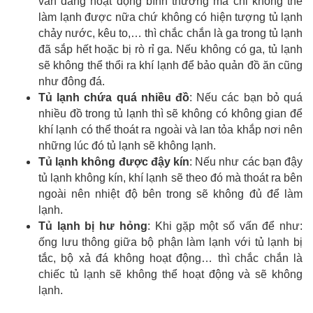
vẫn đang hoạt động bình thường mà chỉ không thể
làm lạnh được nữa chứ không có hiện tượng tủ lạnh
chảy nước, kêu to,… thì chắc chắn là ga trong tủ lạnh
đã sắp hết hoặc bị rò rỉ ga. Nếu không có ga, tủ lạnh
sẽ không thể thổi ra khí lạnh để bảo quản đồ ăn cũng
như đông đá.
Tủ lạnh chứa quá nhiều đồ
: Nếu các bạn bỏ quá
nhiều đồ trong tủ lạnh thì sẽ không có không gian để
khí lạnh có thể thoát ra ngoài và lan tỏa khắp nơi nên
những lúc đó tủ lạnh sẽ không lạnh.
Tủ lạnh không được đậy kín
: Nếu như các bạn đậy
tủ lạnh không kín, khí lạnh sẽ theo đó mà thoát ra bên
ngoài nên nhiệt độ bên trong sẽ không đủ để làm
lạnh.
Tủ lạnh bị hư hỏng
: Khi gặp một số vấn để như:
ống lưu thông giữa bộ phận làm lạnh với tủ lạnh bị
tắc, bộ xả đá không hoạt động… thì chắc chắn là
chiếc tủ lạnh sẽ không thể hoạt động và sẽ không
lạnh.