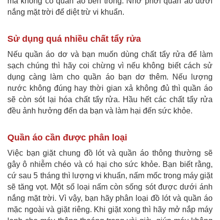
mà không có quần áo bên trong. Nhớ phơi quần áo dưới
nắng mặt trời để diệt trừ vi khuẩn.
Sử dụng quá nhiều chất tẩy rửa
Nếu quần áo dơ và bạn muốn dùng chất tẩy rửa để làm
sạch chúng thì hãy coi chừng vì nếu không biết cách sử
dụng càng làm cho quần áo bạn dơ thêm. Nếu lượng
nước không đúng hay thời gian xả không đủ thì quần áo
sẽ còn sót lại hóa chất tẩy rửa. Hầu hết các chất tẩy rửa
đều ảnh hưởng đến da bạn và làm hại đến sức khỏe.
Quần áo cần được phân loại
Việc bạn giặt chung đồ lót và quần áo thông thường sẽ
gây ô nhiễm chéo và có hại cho sức khỏe. Bạn biết rằng,
cứ sau 5 tháng thì lượng vi khuẩn, nấm mốc trong máy giặt
sẽ tăng vọt. Một số loại nấm còn sống sót được dưới ánh
nắng mặt trời. Vì vậy, bạn hãy phân loại đồ lót và quần áo
mặc ngoài và giặt riêng. Khi giặt xong thì hãy mở nắp máy