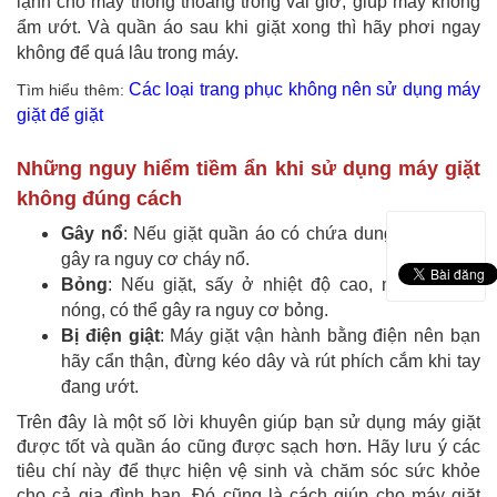
lạnh cho máy thông thoáng trong vài giờ, giúp máy không
ẩm ướt. Và quần áo sau khi giặt xong thì hãy phơi ngay
không để quá lâu trong máy.
Các loại trang phục không nên sử dụng máy
Tìm hiểu thêm:
giặt để giặt
Những nguy hiểm tiềm ẩn khi sử dụng máy giặt
không đúng cách
Gây nổ
: Nếu giặt quần áo có chứa dung môi sẽ dễ
gây ra nguy cơ cháy nổ.
Bỏng
: Nếu giặt, sấy ở nhiệt độ cao, máy giặt sẽ
nóng, có thể gây ra nguy cơ bỏng.
Bị điện giật
: Máy giặt vận hành bằng điện nên bạn
hãy cẩn thận, đừng kéo dây và rút phích cắm khi tay
đang ướt.
Trên đây là một số lời khuyên giúp bạn sử dụng máy giặt
được tốt và quần áo cũng được sạch hơn. Hãy lưu ý các
tiêu chí này để thực hiện vệ sinh và chăm sóc sức khỏe
cho cả gia đình bạn. Đó cũng là cách giúp cho máy giặt