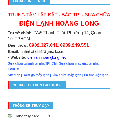
THÔNG TIN LIÊN HỆ
TRUNG TÂM LẮP ĐẶT - BẢO TRÌ - SỬA CHỮA
ĐIỆN LẠNH HOÀNG LONG
Trụ sở chính:
7A/5 Thành Thái, Phường 14, Quận
10,
TPHCM.
0902.327.841
0989.249.551
Điện thoại:
,
Email:
anhnhat9551@gmail.com
Website:
-
dienlanhhoanglong.net
Sửa chữa tủ lạnh tại nhà TPHCM
|
Sửa chữa máy giặt tại nhà
TPHCM
Sitemap
|
Bơm ga máy lạnh
|
Sửa chữa máy lạnh
|
Tin tức điện lạnh
CHÚNG TÔI TRÊN FACEBOOK
THỐNG KÊ TRUY CẬP
Đang truy cập:
10