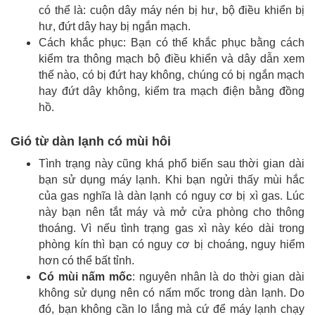
có thể là: cuộn dây máy nén bị hư, bộ điều khiển bị
hư, đứt dây hay bị ngắn mạch.
Cách khắc phục: Bạn có thể khắc phục bằng cách
kiểm tra thông mạch bộ điều khiển và dây dẫn xem
thế nào, có bị đứt hay không, chúng có bị ngắn mạch
hay đứt dây không, kiểm tra mạch điện bằng đồng
hồ.
Gió từ dàn lạnh có mùi hôi
Tình trạng này cũng khá phổ biến sau thời gian dài
bạn sử dụng máy lạnh. Khi bạn ngửi thấy mùi hắc
của gas nghĩa là dàn lạnh có nguy cơ bị xì gas. Lúc
này bạn nên tắt máy và mở cửa phòng cho thông
thoáng. Vì nếu tình trạng gas xì này kéo dài trong
phòng kín thì bạn có nguy cơ bị choáng, nguy hiểm
hơn có thể bất tỉnh.
Có mùi nấm mốc
: nguyên nhân là do thời gian dài
không sử dụng nên có nấm mốc trong dàn lạnh. Do
đó, bạn không cần lo lắng mà cứ để máy lạnh chạy