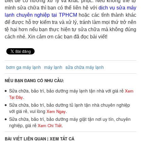
biết để có hướng xử lý và khắc phục. Nếu không thể tự
mình sửa chữa thì bạn có thể liên hệ với
dịch vụ sửa máy
lạnh chuyên nghiệp tại TPHCM
hoặc các tỉnh thành khác
để được hỗ trợ kiểm tra và xử lý, tránh làm mọi thứ trở nên
tệ hại hơn nếu bạn thực hiện tự sửa chữa mà không đúng
cách nhé. Xin cảm ơn các bạn đã đọc bài viết!
bơm ga máy lạnh
máy lạnh
sửa chữa máy lạnh
NẾU BẠN ĐANG CÓ NHU CẦU:
Sửa chữa, bảo trì, bảo dưỡng máy lạnh tận nhà với giá rẻ
Xem
.
Tại Đây
Sửa chữa, bảo trì, bảo dưỡng tủ lạnh tận nhà chuyên nghiệp
với giá rẻ, vui lòng
.
Xem Ngay
Sửa chữa, bảo trì, bảo dưỡng máy giặt tận nơi uy tín, chuyên
nghiệp, giá rẻ
.
Xem Chi Tiết
BÀI VIẾT LIÊN QUAN |
XEM TẤT CẢ