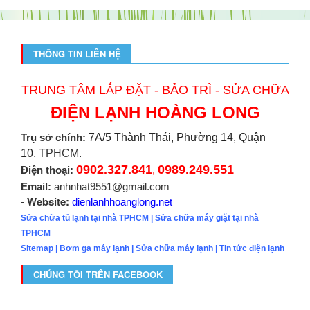
THÔNG TIN LIÊN HỆ
TRUNG TÂM LẮP ĐẶT - BẢO TRÌ - SỬA CHỮA
ĐIỆN LẠNH HOÀNG LONG
Trụ sở chính:
7A/5 Thành Thái, Phường 14, Quận
10,
TPHCM.
0902.327.841
0989.249.551
Điện thoại:
,
Email:
anhnhat9551@gmail.com
Website:
-
dienlanhhoanglong.net
Sửa chữa tủ lạnh tại nhà TPHCM
|
Sửa chữa máy giặt tại nhà
TPHCM
Sitemap
|
Bơm ga máy lạnh
|
Sửa chữa máy lạnh
|
Tin tức điện lạnh
CHÚNG TÔI TRÊN FACEBOOK