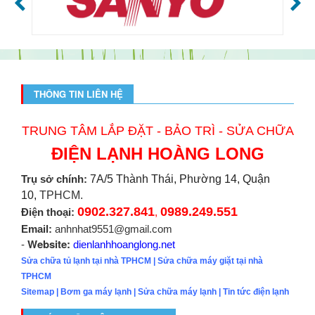
THÔNG TIN LIÊN HỆ
TRUNG TÂM LẮP ĐẶT - BẢO TRÌ - SỬA CHỮA
ĐIỆN LẠNH HOÀNG LONG
Trụ sở chính:
7A/5 Thành Thái, Phường 14, Quận
10,
TPHCM.
0902.327.841
0989.249.551
Điện thoại:
,
Email:
anhnhat9551@gmail.com
Website:
-
dienlanhhoanglong.net
Sửa chữa tủ lạnh tại nhà TPHCM
|
Sửa chữa máy giặt tại nhà
TPHCM
Sitemap
|
Bơm ga máy lạnh
|
Sửa chữa máy lạnh
|
Tin tức điện lạnh