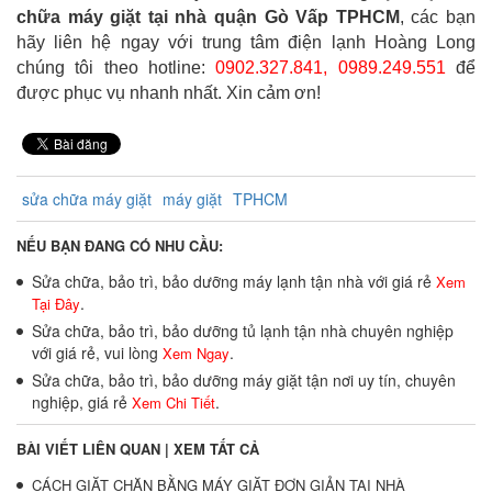
chữa máy giặt tại nhà quận Gò Vấp TPHCM
, các bạn
hãy liên hệ ngay với trung tâm điện lạnh Hoàng Long
chúng tôi theo hotline:
0902.327.841, 0989.249.551
để
được phục vụ nhanh nhất. Xin cảm ơn!
sửa chữa máy giặt
máy giặt
TPHCM
NẾU BẠN ĐANG CÓ NHU CẦU:
Sửa chữa, bảo trì, bảo dưỡng máy lạnh tận nhà với giá rẻ
Xem
.
Tại Đây
Sửa chữa, bảo trì, bảo dưỡng tủ lạnh tận nhà chuyên nghiệp
với giá rẻ, vui lòng
.
Xem Ngay
Sửa chữa, bảo trì, bảo dưỡng máy giặt tận nơi uy tín, chuyên
nghiệp, giá rẻ
.
Xem Chi Tiết
BÀI VIẾT LIÊN QUAN |
XEM TẤT CẢ
CÁCH GIẶT CHĂN BẰNG MÁY GIẶT ĐƠN GIẢN TẠI NHÀ