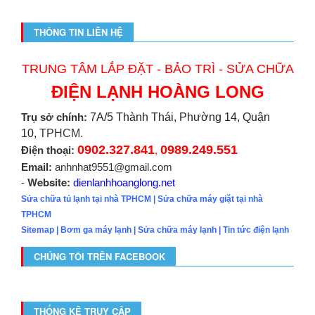
THÔNG TIN LIÊN HỆ
TRUNG TÂM LẮP ĐẶT - BẢO TRÌ - SỬA CHỮA
ĐIỆN LẠNH HOÀNG LONG
Trụ sở chính:
7A/5 Thành Thái, Phường 14, Quận
10,
TPHCM.
0902.327.841
0989.249.551
Điện thoại:
,
Email:
anhnhat9551@gmail.com
Website:
-
dienlanhhoanglong.net
Sửa chữa tủ lạnh tại nhà TPHCM
|
Sửa chữa máy giặt tại nhà
TPHCM
Sitemap
|
Bơm ga máy lạnh
|
Sửa chữa máy lạnh
|
Tin tức điện lạnh
CHÚNG TÔI TRÊN FACEBOOK
THỐNG KÊ TRUY CẬP