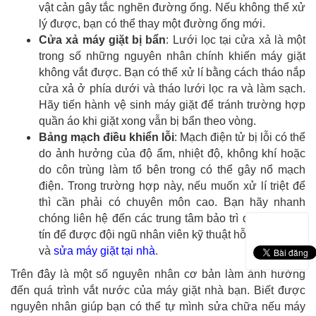
vật cản gây tắc nghẽn đường ống. Nếu không thể xử
lý được, bạn có thể thay một đường ống mới.
Cửa xả máy giặt bị bẩn
: Lưới lọc tại cửa xả là một
trong số những nguyên nhân chính khiến máy giặt
không vắt được. Bạn có thể xử lí bằng cách tháo nắp
cửa xả ở phía dưới và tháo lưới lọc ra và làm sạch.
Hãy tiến hành vệ sinh máy giặt để tránh trường hợp
quần áo khi giặt xong vẫn bị bẩn theo vòng.
Bảng mạch điều khiển lỗi
: Mạch điện tử bị lỗi có thể
do ảnh hưởng của độ ẩm, nhiệt độ, không khí hoặc
do côn trùng làm tổ bên trong có thể gây nổ mạch
điện. Trong trường hợp này, nếu muốn xử lí triệt để
thì cần phải có chuyên môn cao. Bạn hãy nhanh
chóng liên hệ đến các trung tâm bảo trì điện lạnh uy
tín để được đội ngũ nhân viên kỹ thuật hỗ trợ kiểm tra
và
sửa máy giặt tại nhà
.
Trên đây là một số nguyên nhân cơ bản làm ảnh hưởng
đến quá trình vắt nước của máy giặt nhà bạn. Biết được
nguyên nhân giúp bạn có thể tự mình sửa chữa nếu máy