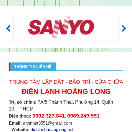
THÔNG TIN LIÊN HỆ
TRUNG TÂM LẮP ĐẶT - BẢO TRÌ - SỬA CHỮA
ĐIỆN LẠNH HOÀNG LONG
Trụ sở chính:
7A/5 Thành Thái, Phường 14, Quận
10,
TPHCM.
0902.327.841
0989.249.551
Điện thoại:
,
Email:
anhnhat9551@gmail.com
Website:
-
dienlanhhoanglong.net