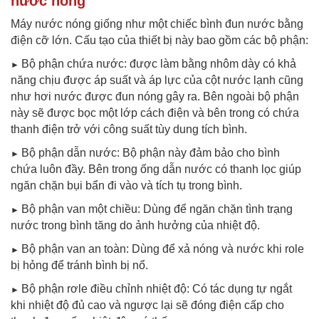
nước nóng
Máy nước nóng giống như một chiếc bình đun nước bằng
điện cỡ lớn. Cấu tạo của thiết bị này bao gồm các bộ phận:
Bộ phận chứa nước: được làm bằng nhôm dày có khả
►
năng chịu được áp suất và áp lực của cột nước lạnh cũng
như hơi nước được đun nóng gây ra. Bên ngoài bộ phận
này sẽ được bọc một lớp cách điện và bên trong có chứa
thanh điện trở với công suất tùy dung tích bình.
Bộ phận dẫn nước: Bộ phận này đảm bảo cho bình
►
chứa luôn đầy. Bên trong ống dẫn nước có thanh lọc giúp
ngăn chặn bụi bẩn đi vào và tích tụ trong bình.
Bộ phận van một chiều: Dùng để ngăn chặn tình trạng
►
nước trong bình tăng do ảnh hưởng của nhiệt độ.
Bộ phận van an toàn: Dùng để xả nóng và nước khi role
►
bị hỏng để tránh bình bị nổ.
Bộ phận rơle điều chỉnh nhiệt độ: Có tác dụng tự ngắt
►
khi nhiệt độ đủ cao và ngược lại sẽ đóng điện cấp cho