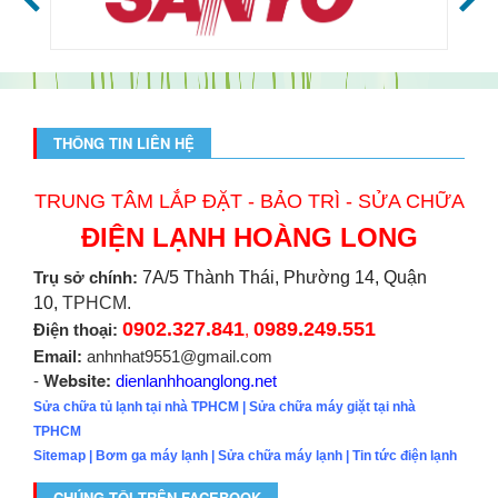
THÔNG TIN LIÊN HỆ
TRUNG TÂM LẮP ĐẶT - BẢO TRÌ - SỬA CHỮA
ĐIỆN LẠNH HOÀNG LONG
Trụ sở chính:
7A/5 Thành Thái, Phường 14, Quận
10,
TPHCM.
0902.327.841
0989.249.551
Điện thoại:
,
Email:
anhnhat9551@gmail.com
Website:
-
dienlanhhoanglong.net
Sửa chữa tủ lạnh tại nhà TPHCM
|
Sửa chữa máy giặt tại nhà
TPHCM
Sitemap
|
Bơm ga máy lạnh
|
Sửa chữa máy lạnh
|
Tin tức điện lạnh
CHÚNG TÔI TRÊN FACEBOOK