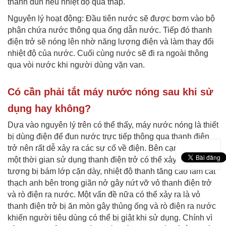
thanh đun nếu nhiệt độ quá thấp.
Nguyên lý hoạt động: Đầu tiên nước sẽ được bơm vào bộ
phận chứa nước thông qua ống dẫn nước. Tiếp đó thanh
điện trở sẽ nóng lên nhờ năng lượng điện và làm thay đổi
nhiệt độ của nước. Cuối cùng nước sẽ đi ra ngoài thông
qua vòi nước khi người dùng vặn van.
Có cần phải tắt máy nước nóng sau khi sử
dụng hay không?
Dựa vào nguyên lý trên có thể thấy, máy nước nóng là thiết
bị dùng điện để đun nước trực tiếp thông qua thanh điện
trở nên rất dễ xảy ra các sự cố về điện. Bên cạnh đó, sau
một thời gian sử dụng thanh điện trở có thể xảy ra hiện
tượng bị bám lớp cặn dày, nhiệt độ thanh tăng cao làm cát
thạch anh bên trong giãn nở gây nứt vỡ vỏ thanh điện trở
và rò điện ra nước. Một vấn đề nữa có thể xảy ra là vỏ
thanh điện trở bị ăn mòn gây thủng ống và rò điện ra nước
khiến người tiêu dùng có thể bị giật khi sử dụng. Chính vì