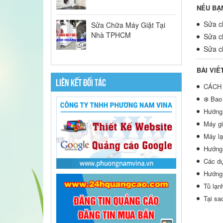
NẾU BẠ
Sửa ch
Sửa Chữa Máy Giặt Tại
Nhà TPHCM
Sửa ch
Sửa ch
BÀI VIẾ
LIÊN KẾT ĐỐI TÁC
CÁCH 
❄️ Bao
Hướng 
Máy gi
Máy lạ
Hướng 
Các dụ
Hướng 
Tủ lạn
Tại sa