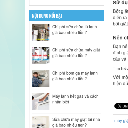
Sử dụ
Bột giặ
NỘI DUNG NỔI BẬT
diễn ra
bột giặt
Chi phí sửa chữa tủ lạnh
giá bao nhiêu tiền?
Nên ch
Bạn nên
Chi phí sửa chữa máy giặt
định gi
giá bao nhiêu tiền?
cầu và 
Tìm hiể
Chi phí bơm ga máy lạnh
Với một
giá bao nhiêu tiền?
hiện đú
Máy lạnh hết gas và cách
nhận biết
Sửa chữa máy giặt tại nhà
máy giặ
giá bao nhiêu tiền?