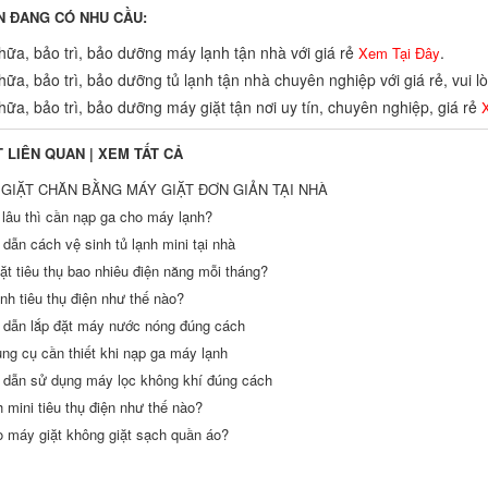
N ĐANG CÓ NHU CẦU:
ữa, bảo trì, bảo dưỡng máy lạnh tận nhà với giá rẻ
.
Xem Tại Đây
ữa, bảo trì, bảo dưỡng tủ lạnh tận nhà chuyên nghiệp với giá rẻ, vui 
ữa, bảo trì, bảo dưỡng máy giặt tận nơi uy tín, chuyên nghiệp, giá rẻ
X
T LIÊN QUAN |
XEM TẤT CẢ
GIẶT CHĂN BẰNG MÁY GIẶT ĐƠN GIẢN TẠI NHÀ
 lâu thì cần nạp ga cho máy lạnh?
dẫn cách vệ sinh tủ lạnh mini tại nhà
ặt tiêu thụ bao nhiêu điện năng mỗi tháng?
nh tiêu thụ điện như thế nào?
dẫn lắp đặt máy nước nóng đúng cách
ng cụ cần thiết khi nạp ga máy lạnh
dẫn sử dụng máy lọc không khí đúng cách
h mini tiêu thụ điện như thế nào?
o máy giặt không giặt sạch quần áo?