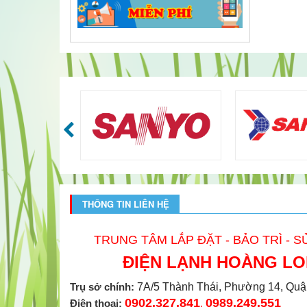
THÔNG TIN LIÊN HỆ
TRUNG TÂM LẮP ĐẶT - BẢO TRÌ - 
ĐIỆN LẠNH HOÀNG L
Trụ sở chính:
7A/5 Thành Thái, Phường 14, Quâ
0902.327.841
0989.249.551
Điện thoại:
,