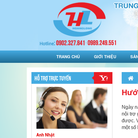
TRANG CHỦ
GIỚI THIỆU
SẢ
HỖ TRỢ TRỰC TUYẾN
Hướn
Ngày na
nội trợ
được. V
một số
Anh Nhật