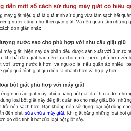
 dẫn một số cách sử dụng máy giặt có hiệu q
 máy giặt hiệu quả là quá trình sử dụng vừa làm sạch hết quần 
lượng nước cũng như thời gian giặt:
Và nếu quan tâm những gợ
cách đơn giản nhất:
lượng nước sao cho phù hợp với nhu cầu giặt giũ
i máy giặt hiện nay đa phần đều được sản xuất với 3 mức nư
, khi bắt đầu giặt bạn nên lựa chọn mức nước phù hợp với lư
ặt với lượng nước ít hơn, và ngược lại nếu quần áo nhiều, b
 giúp quá trình giặt giũ diễn ra nhanh hơn và hợp lý hơn.
oại bột giặt phù hợp với máy giặt
ứng nhu cầu giặt máy, nhiều hãng bột giặt đã cho ra đời những
dụng loại bột giặt này để giặt quần áo cho máy giặt. Bởi những
 trở nên sạch hơn. Bạn không nên sử dụng loại bột dùng cho 
ẫn đến phải
sửa chữa máy giặt
. Khi giặt bằng những loại bột g
n do đặc tính ít bọt của loại bột giặt này.