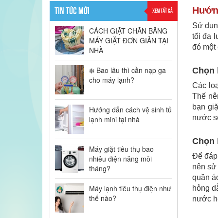
TIN TỨC MỚI
Hướng
XEM TẤT CẢ
Sử dụng
CÁCH GIẶT CHĂN BẰNG
tối đa 
MÁY GIẶT ĐƠN GIẢN TẠI
đó một 
NHÀ
❄️ Bao lâu thì cần nạp ga
Chọn 
cho máy lạnh?
Các loạ
Thế nên
bạn gi
Hướng dẫn cách vệ sinh tủ
nước sẽ
lạnh mini tại nhà
Chọn l
Máy giặt tiêu thụ bao
Để đáp 
nhiêu điện năng mỗi
nên sử 
tháng?
quần áo
Máy lạnh tiêu thụ điện như
hỏng d
thế nào?
nước hơ