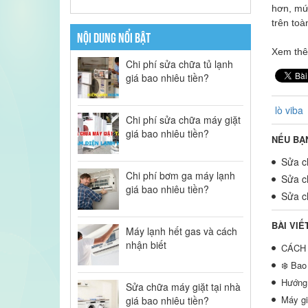
hơn, mức
trên toà
NỘI DUNG NỔI BẬT
Xem th
Chi phí sửa chữa tủ lạnh
giá bao nhiêu tiền?
lò viba
Chi phí sửa chữa máy giặt
giá bao nhiêu tiền?
NẾU BẠ
Sửa ch
Chi phí bơm ga máy lạnh
Sửa ch
giá bao nhiêu tiền?
Sửa ch
BÀI VIẾ
Máy lạnh hết gas và cách
nhận biết
CÁCH 
❄️ Bao
Hướng 
Sửa chữa máy giặt tại nhà
Máy gi
giá bao nhiêu tiền?