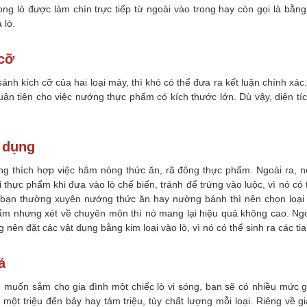
ng lò được làm chín trực tiếp từ ngoài vào trong hay còn gọi là bằn
 lò
.
cỡ
ánh kích cỡ của hai loại máy, thì khó có thể đưa ra kết luận chính xác
ận tiện cho việc nướng thực phẩm có kích thước lớn. Dù vậy, diện tí
 dụng
óng thích hợp việc hâm nóng thức ăn, rã đông thực phẩm. Ngoài ra, 
i thực phẩm khi đưa vào lò chế biến, tránh để trứng vào luộc, vì nó c
 bạn thường xuyên nướng thức ăn hay nường bánh thì nên chọn loại l
ẩm nhưng xét về chuyên môn thì nó mang lại hiệu quả không cao. Ngoà
g nên đặt các vật dụng bằng kim loại vào lò, vì nó có thể sinh ra các ti
ả
 muốn sắm cho gia đình một chiếc lò vi sóng, bạn sẽ có nhiều mức g
một triệu đến bảy hay tám triệu, tùy chất lượng mỗi loại. Riêng về g