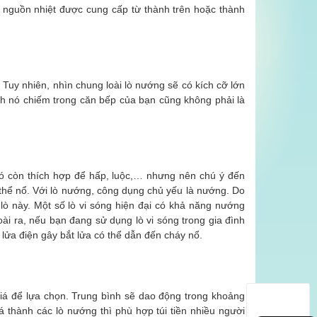
g nguồn nhiệt được cung cấp từ thành trên hoặc thành
. Tuy nhiên, nhìn chung loài lò nướng sẽ có kích cỡ lớn
ch nó chiếm trong căn bếp của bạn cũng không phải là
nó còn thích hợp để hấp, luộc,… nhưng nên chú ý đến
ó thể nổ. Với lò nướng, công dụng chủ yếu là nướng. Do
ò này. Một số lò vi sóng hiện đại có khả năng nướng
i ra, nếu bạn đang sử dụng lò vi sóng trong gia đình
a lửa điện gây bắt lửa có thể dẫn đến cháy nổ.
iá để lựa chọn. Trung bình sẽ dao động trong khoảng
iá thành các lò nướng thì phù hợp túi tiền nhiều người