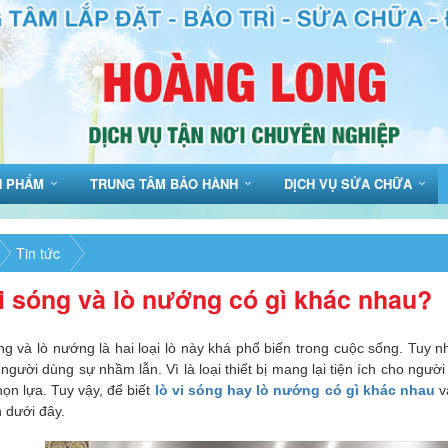
N PHẨM
TRUNG TÂM BẢO HÀNH
DỊCH VỤ SỬA CHỮA
Tin tức
i sóng và lò nướng có gì khác nhau?
ng và lò nướng là hai loại lò này khá phổ biến trong cuộc sống. Tuy 
người dùng sự nhầm lẫn. Vì là loại thiết bị mang lại tiện ích cho ngư
ọn lựa. Tuy vậy, để biết
lò vi sóng hay lò nướng có gì khác nhau
v
n dưới đây.