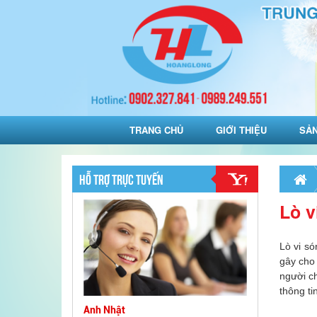
TRANG CHỦ
GIỚI THIỆU
SẢ
HỖ TRỢ TRỰC TUYẾN
Lò v
Lò vi só
gây cho 
người ch
thông ti
Anh Nhật