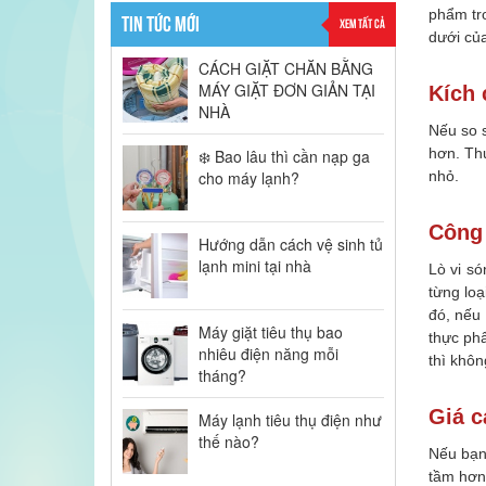
phẩm tro
TIN TỨC MỚI
XEM TẤT CẢ
dưới của
CÁCH GIẶT CHĂN BẰNG
MÁY GIẶT ĐƠN GIẢN TẠI
Kích 
NHÀ
Nếu so s
hơn. Thu
❄️ Bao lâu thì cần nạp ga
cho máy lạnh?
nhỏ.
Công
Hướng dẫn cách vệ sinh tủ
lạnh mini tại nhà
Lò vi s
từng loạ
đó, nếu
Máy giặt tiêu thụ bao
thực ph
nhiêu điện năng mỗi
thì khôn
tháng?
Giá c
Máy lạnh tiêu thụ điện như
thế nào?
Nếu bạn
tầm hơn 