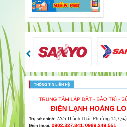
THÔNG TIN LIÊN HỆ
TRUNG TÂM LẮP ĐẶT - BẢO TRÌ - 
ĐIỆN LẠNH HOÀNG L
Trụ sở chính:
7A/5 Thành Thái, Phường 14, Quâ
0902.327.841
0989.249.551
Điện thoại:
,