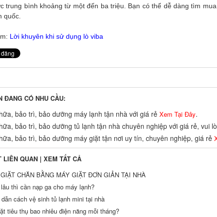
 trung bình khoảng từ một đến ba triệu. Bạn có thể dễ dàng tìm mua c
n quốc.
êm:
Lời khuyên khi sử dụng lò viba
N ĐANG CÓ NHU CẦU:
ữa, bảo trì, bảo dưỡng máy lạnh tận nhà với giá rẻ
.
Xem Tại Đây
ữa, bảo trì, bảo dưỡng tủ lạnh tận nhà chuyên nghiệp với giá rẻ, vui 
ữa, bảo trì, bảo dưỡng máy giặt tận nơi uy tín, chuyên nghiệp, giá rẻ
X
T LIÊN QUAN |
XEM TẤT CẢ
GIẶT CHĂN BẰNG MÁY GIẶT ĐƠN GIẢN TẠI NHÀ
 lâu thì cần nạp ga cho máy lạnh?
dẫn cách vệ sinh tủ lạnh mini tại nhà
ặt tiêu thụ bao nhiêu điện năng mỗi tháng?