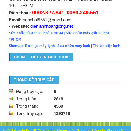
10,
TPHCM.
0902.327.841
0989.249.551
Điện thoại:
,
Email:
anhnhat9551@gmail.com
Website:
-
dienlanhhoanglong.net
Sửa chữa tủ lạnh tại nhà TPHCM
|
Sửa chữa máy giặt tại nhà
TPHCM
Sitemap
|
Bơm ga máy lạnh
|
Sửa chữa máy lạnh
|
Tin tức điện lạnh
CHÚNG TÔI TRÊN FACEBOOK
THỐNG KÊ TRUY CẬP
Đang truy cập:
5
Trong tuần:
2618
Trong tháng:
4569
Tổng truy cập:
1393719
Thiết kế website, SEO website, Quảng cáo Google
:
Công ty Phương Nam