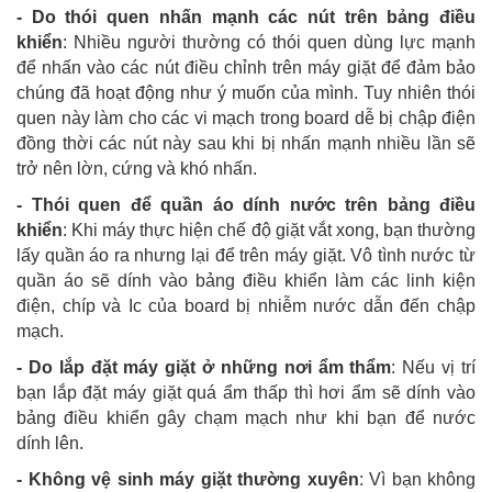
- Do thói quen nhấn mạnh các nút trên bảng điều
khiển
: Nhiều người thường có thói quen dùng lực mạnh
để nhấn vào các nút điều chỉnh trên máy giặt để đảm bảo
chúng đã hoạt động như ý muốn của mình. Tuy nhiên thói
quen này làm cho các vi mạch trong board dễ bị chập điện
đồng thời các nút này sau khi bị nhấn mạnh nhiều lần sẽ
trở nên lờn, cứng và khó nhấn.
- Thói quen để quần áo dính nước trên bảng điều
khiển
: Khi máy thực hiện chế độ giặt vắt xong, bạn thường
lấy quần áo ra nhưng lại để trên máy giặt. Vô tình nước từ
quần áo sẽ dính vào bảng điều khiển làm các linh kiện
điện, chíp và Ic của board bị nhiễm nước dẫn đến chập
mạch.
- Do lắp đặt máy giặt ở những nơi ẩm thẩm
: Nếu vị trí
bạn lắp đặt máy giặt quá ẩm thấp thì hơi ẩm sẽ dính vào
bảng điều khiển gây chạm mạch như khi bạn để nước
dính lên.
- Không vệ sinh máy giặt thường xuyên
: Vì bạn không