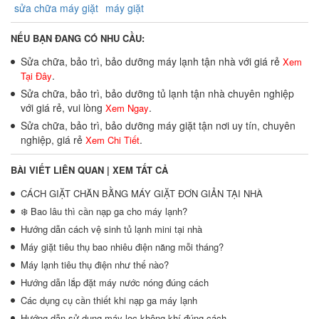
sửa chữa máy giặt
máy giặt
NẾU BẠN ĐANG CÓ NHU CẦU:
Sửa chữa, bảo trì, bảo dưỡng máy lạnh tận nhà với giá rẻ
Xem
.
Tại Đây
Sửa chữa, bảo trì, bảo dưỡng tủ lạnh tận nhà chuyên nghiệp
với giá rẻ, vui lòng
.
Xem Ngay
Sửa chữa, bảo trì, bảo dưỡng máy giặt tận nơi uy tín, chuyên
nghiệp, giá rẻ
.
Xem Chi Tiết
BÀI VIẾT LIÊN QUAN |
XEM TẤT CẢ
CÁCH GIẶT CHĂN BẰNG MÁY GIẶT ĐƠN GIẢN TẠI NHÀ
❄️ Bao lâu thì cần nạp ga cho máy lạnh?
Hướng dẫn cách vệ sinh tủ lạnh mini tại nhà
Máy giặt tiêu thụ bao nhiêu điện năng mỗi tháng?
Máy lạnh tiêu thụ điện như thế nào?
Hướng dẫn lắp đặt máy nước nóng đúng cách
Các dụng cụ cần thiết khi nạp ga máy lạnh
Hướng dẫn sử dụng máy lọc không khí đúng cách