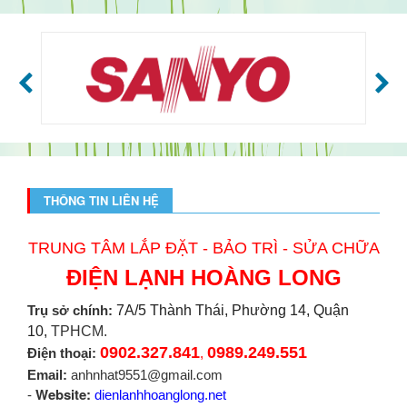
THÔNG TIN LIÊN HỆ
TRUNG TÂM LẮP ĐẶT - BẢO TRÌ - SỬA CHỮA
ĐIỆN LẠNH HOÀNG LONG
Trụ sở chính:
7A/5 Thành Thái, Phường 14, Quận
10,
TPHCM.
0902.327.841
0989.249.551
Điện thoại:
,
Email:
anhnhat9551@gmail.com
Website:
-
dienlanhhoanglong.net