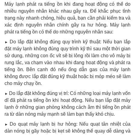
Máy lạnh phát ra tiếng ồn khi đang hoạt động có thể do
nhiều nguyên nhân khác nhau gây ra. Để khắc phục tình
trạng này nhanh chóng, hiệu quả, bạn cần phải kiểm tra và
xác định nguyên nhân chính gây ra hư hỏng. Máy lạnh
phát ra tiếng ồn có thể do những nguyên nhân sau:
Do lắp đặt không đúng quy trình kỹ thuật: Nếu bạn lắp
►
đặt máy lạnh không đúng quy trình kỹ thì sau một thời gian
sử dụng, những con ốc vít sẽ bị lỏng rồi làm cho vỏ máy bị
rung lắc, va chạm vào nhau khi đang hoạt động và phát ra
tiếng ồn. Bên cạnh đó nếu ống dẫn gas của máy lạnh
không được lắp đặt đúng kỹ thuật hoặc bị móp méo sẽ làm
cho máy chạy ồn.
Do lắp đặt không đúng vị trí: Có những loại máy lạnh vốn
►
dĩ đã phát ra tiếng ồn khi hoạt động. Nếu bạn lắp đặt máy
lạnh ở những gian phòng không cách âm thì tiếng ồn phát
ra từ dàn nóng máy mạnh sẽ làm bạn thấy khó chịu.
Do quạt máy lạnh bị hư hỏng: Nếu quạt tản nhiệt của
►
dàn nóng bị gãy hoặc bị kẹt sẽ không thể quay dễ dàng và