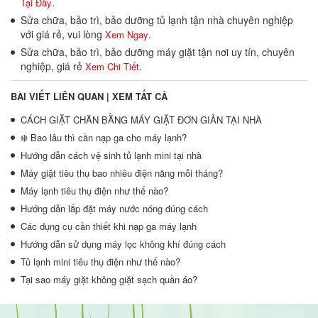
.
Tại Đây
Sửa chữa, bảo trì, bảo dưỡng tủ lạnh tận nhà chuyên nghiệp
với giá rẻ, vui lòng
.
Xem Ngay
Sửa chữa, bảo trì, bảo dưỡng máy giặt tận nơi uy tín, chuyên
nghiệp, giá rẻ
.
Xem Chi Tiết
BÀI VIẾT LIÊN QUAN |
XEM TẤT CẢ
CÁCH GIẶT CHĂN BẰNG MÁY GIẶT ĐƠN GIẢN TẠI NHÀ
❄️ Bao lâu thì cần nạp ga cho máy lạnh?
Hướng dẫn cách vệ sinh tủ lạnh mini tại nhà
Máy giặt tiêu thụ bao nhiêu điện năng mỗi tháng?
Máy lạnh tiêu thụ điện như thế nào?
Hướng dẫn lắp đặt máy nước nóng đúng cách
Các dụng cụ cần thiết khi nạp ga máy lạnh
Hướng dẫn sử dụng máy lọc không khí đúng cách
Tủ lạnh mini tiêu thụ điện như thế nào?
Tại sao máy giặt không giặt sạch quần áo?