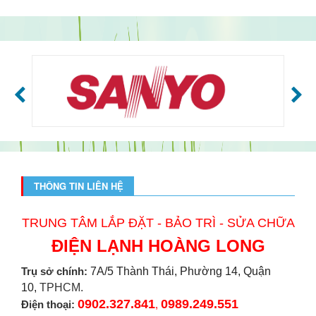
THÔNG TIN LIÊN HỆ
TRUNG TÂM LẮP ĐẶT - BẢO TRÌ - SỬA CHỮA
ĐIỆN LẠNH HOÀNG LONG
Trụ sở chính:
7A/5 Thành Thái, Phường 14, Quận
10,
TPHCM.
0902.327.841
0989.249.551
Điện thoại:
,