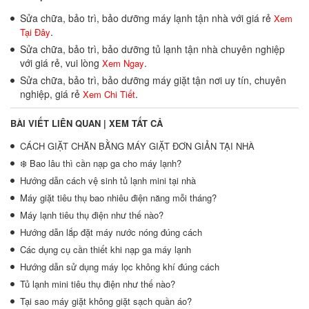
Sửa chữa, bảo trì, bảo dưỡng máy lạnh tận nhà với giá rẻ
Xem
.
Tại Đây
Sửa chữa, bảo trì, bảo dưỡng tủ lạnh tận nhà chuyên nghiệp
với giá rẻ, vui lòng
.
Xem Ngay
Sửa chữa, bảo trì, bảo dưỡng máy giặt tận nơi uy tín, chuyên
nghiệp, giá rẻ
.
Xem Chi Tiết
BÀI VIẾT LIÊN QUAN |
XEM TẤT CẢ
CÁCH GIẶT CHĂN BẰNG MÁY GIẶT ĐƠN GIẢN TẠI NHÀ
❄️ Bao lâu thì cần nạp ga cho máy lạnh?
Hướng dẫn cách vệ sinh tủ lạnh mini tại nhà
Máy giặt tiêu thụ bao nhiêu điện năng mỗi tháng?
Máy lạnh tiêu thụ điện như thế nào?
Hướng dẫn lắp đặt máy nước nóng đúng cách
Các dụng cụ cần thiết khi nạp ga máy lạnh
Hướng dẫn sử dụng máy lọc không khí đúng cách
Tủ lạnh mini tiêu thụ điện như thế nào?
Tại sao máy giặt không giặt sạch quần áo?