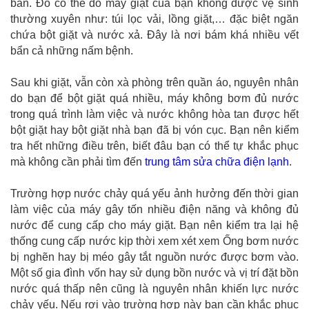
bẩn. Đó có thể do máy giặt của bạn không được vệ sinh
thường xuyên như: túi lọc vải, lồng giặt,… đặc biệt ngăn
chứa bột giặt và nước xả. Đây là nơi bám khá nhiều vết
bẩn cả những nấm bệnh.
Sau khi giặt, vẫn còn xà phòng trên quần áo, nguyên nhân
do bạn để bột giặt quá nhiều, máy không bơm đủ nước
trong quá trình làm việc và nước không hòa tan được hết
bột giặt hay bột giặt nhà bạn đã bị vón cục. Bạn nên kiểm
tra hết những điều trên, biết đâu bạn có thể tự khắc phục
mà không cần phải tìm đến
trung tâm sửa chữa điện lạnh
.
Trường hợp nước chảy quá yếu ảnh hưởng đến thời gian
làm việc của máy gây tốn nhiều điện năng và không đủ
nước để cung cấp cho máy giặt. Bạn nên kiểm tra lại hệ
thống cung cấp nước kịp thời xem xét xem Ống bơm nước
bị nghẽn hay bị méo gây tắt nguồn nước được bơm vào.
Một số gia đình vốn hay sử dụng bồn nước và vị trí đặt bồn
nước quá thấp nên cũng là nguyên nhân khiến lực nước
chảy yếu. Nếu rơi vào trường hợp này bạn cần khắc phục