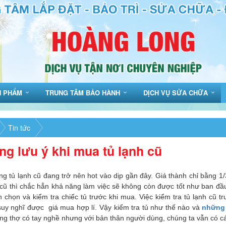
N PHẨM
TRUNG TÂM BẢO HÀNH
DỊCH VỤ SỬA CHỮA
Tin tức
g lưu ý khi mua tủ lạnh cũ
ng tủ lạnh cũ đang trở nên hot vào dịp gần đây. Giá thành chỉ bằng 
 cũ thì chắc hẳn khả năng làm việc sẽ không còn được tốt như ban đầ
h chọn và kiểm tra chiếc tủ trước khi mua. Việc kiểm tra tủ lạnh cũ 
suy nghĩ được giá mua hợp lí. Vậy kiểm tra tủ như thế nào và
những 
ng thợ có tay nghề nhưng với bản thân người dùng, chúng ta vẫn có c