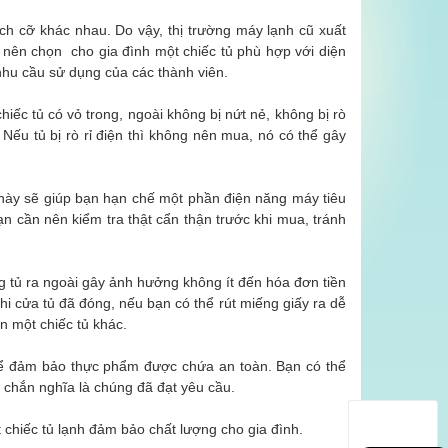
kích cỡ khác nhau. Do vậy, thị trường máy lạnh cũ xuất
nên chọn cho gia đình một chiếc tủ phù hợp với diện
nhu cầu sử dụng của các thành viên.
hiếc tủ có vỏ trong, ngoài không bị nứt nẻ, không bị rò
 Nếu tủ bị rò rỉ điện thì không nên mua, nó có thể gây
u này sẽ giúp bạn hạn chế một phần điện năng máy tiêu
ạn cần nên kiểm tra thật cẩn thận trước khi mua, tránh
g tủ ra ngoài gây ảnh hưởng không ít đến hóa đơn tiền
hi cửa tủ đã đóng, nếu bạn có thể rút miếng giấy ra dễ
n một chiếc tủ khác.
 để đảm bảo thực phẩm được chứa an toàn. Bạn có thể
 chắn nghĩa là chúng đã đạt yêu cầu.
 chiếc tủ lạnh đảm bảo chất lượng cho gia đình.