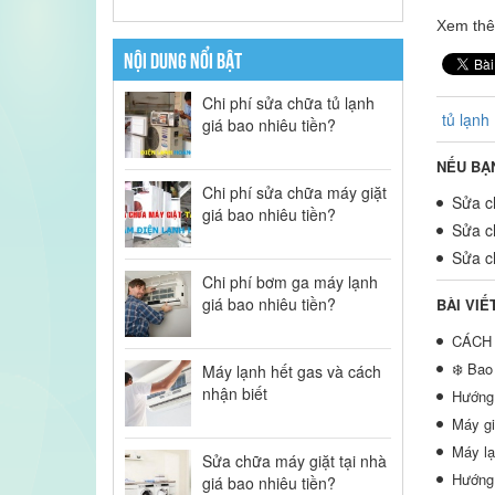
Xem th
NỘI DUNG NỔI BẬT
Chi phí sửa chữa tủ lạnh
tủ lạnh
giá bao nhiêu tiền?
NẾU BẠ
Chi phí sửa chữa máy giặt
Sửa ch
giá bao nhiêu tiền?
Sửa ch
Sửa ch
Chi phí bơm ga máy lạnh
giá bao nhiêu tiền?
BÀI VIẾ
CÁCH 
❄️ Bao
Máy lạnh hết gas và cách
nhận biết
Hướng 
Máy gi
Máy lạ
Sửa chữa máy giặt tại nhà
Hướng 
giá bao nhiêu tiền?