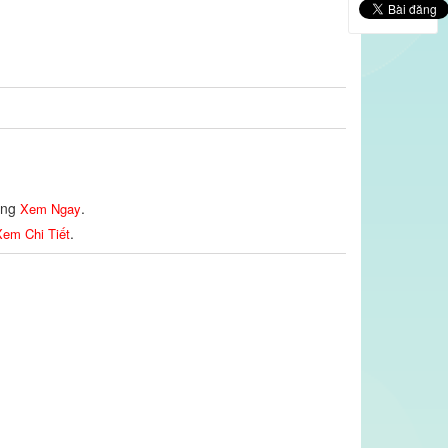
lòng
.
Xem Ngay
.
em Chi Tiết