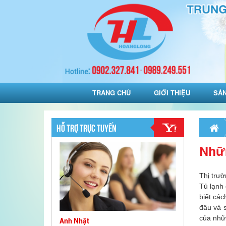
TRANG CHỦ
GIỚI THIỆU
SẢ
HỖ TRỢ TRỰC TUYẾN
Nhữn
Thị trườ
Tủ lạnh
biết các
đâu và 
của nhữ
Anh Nhật