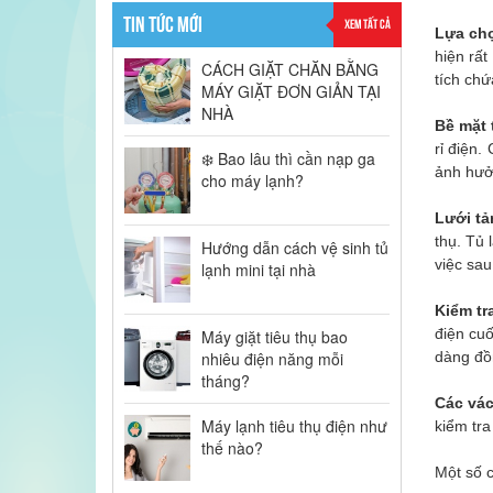
TIN TỨC MỚI
XEM TẤT CẢ
Lựa chọ
hiện rấ
CÁCH GIẶT CHĂN BẰNG
tích chứ
MÁY GIẶT ĐƠN GIẢN TẠI
NHÀ
Bề mặt 
rỉ điện.
❄️ Bao lâu thì cần nạp ga
ảnh hưởn
cho máy lạnh?
Lưới tả
thụ. Tủ 
Hướng dẫn cách vệ sinh tủ
việc sau
lạnh mini tại nhà
Kiểm tr
điện cuố
Máy giặt tiêu thụ bao
nhiêu điện năng mỗi
dàng đồn
tháng?
Các vác
Máy lạnh tiêu thụ điện như
kiểm tr
thế nào?
Một số c