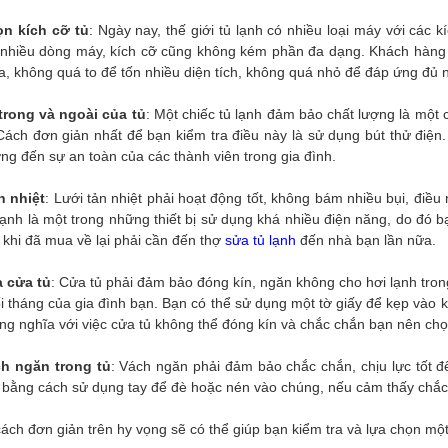
n kích cỡ tủ
: Ngày nay, thế giới tủ lạnh có nhiều loại máy với các 
t nhiều dòng máy, kích cỡ cũng không kém phần đa dạng. Khách hàng 
a, không quá to để tốn nhiều diện tích, không quá nhỏ để đáp ứng đủ 
trong và ngoài của tủ
: Một chiếc tủ lạnh đảm bảo chất lượng là một c
 Cách đơn giản nhất để bạn kiểm tra điều này là sử dụng bút thử điện.
g đến sự an toàn của các thành viên trong gia đình.
n nhiệt
: Lưới tản nhiệt phải hoạt động tốt, không bám nhiều bụi, điề
lạnh là một trong những thiết bị sử dụng khá nhiều điện năng, do đó b
 khi đã mua về lại phải cần đến thợ
sửa tủ lạnh
đến nhà bạn lần nữa.
a cửa tủ
: Cửa tủ phải đảm bảo đóng kín, ngăn không cho hơi lạnh tron
i tháng của gia đình bạn. Bạn có thể sử dụng một tờ giấy để kẹp vào k
g nghĩa với việc cửa tủ không thể đóng kín và chắc chắn bạn nên chọ
h ngăn trong tủ
: Vách ngăn phải đảm bảo chắc chắn, chịu lực tốt
a bằng cách sử dụng tay để đè hoặc nén vào chúng, nếu cảm thấy chắc
ách đơn giản trên hy vọng sẽ có thể giúp bạn kiểm tra và lựa chọn một