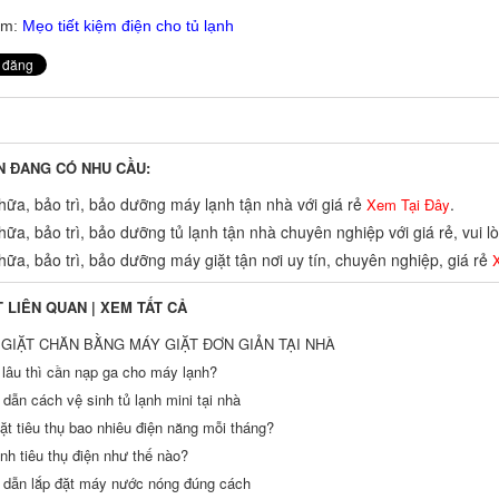
êm:
Mẹo tiết kiệm điện cho tủ lạnh
N ĐANG CÓ NHU CẦU:
ữa, bảo trì, bảo dưỡng máy lạnh tận nhà với giá rẻ
.
Xem Tại Đây
ữa, bảo trì, bảo dưỡng tủ lạnh tận nhà chuyên nghiệp với giá rẻ, vui 
ữa, bảo trì, bảo dưỡng máy giặt tận nơi uy tín, chuyên nghiệp, giá rẻ
X
T LIÊN QUAN |
XEM TẤT CẢ
GIẶT CHĂN BẰNG MÁY GIẶT ĐƠN GIẢN TẠI NHÀ
 lâu thì cần nạp ga cho máy lạnh?
dẫn cách vệ sinh tủ lạnh mini tại nhà
ặt tiêu thụ bao nhiêu điện năng mỗi tháng?
nh tiêu thụ điện như thế nào?
dẫn lắp đặt máy nước nóng đúng cách