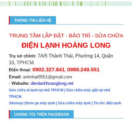
THÔNG TIN LIÊN HỆ
TRUNG TÂM LẮP ĐẶT - BẢO TRÌ - SỬA CHỮA
ĐIỆN LẠNH HOÀNG LONG
Trụ sở chính:
7A/5 Thành Thái, Phường 14, Quận
10,
TPHCM.
0902.327.841
0989.249.551
Điện thoại:
,
Email:
anhnhat9551@gmail.com
Website:
-
dienlanhhoanglong.net
Sửa chữa tủ lạnh tại nhà TPHCM
|
Sửa chữa máy giặt tại nhà
TPHCM
Sitemap
|
Bơm ga máy lạnh
|
Sửa chữa máy lạnh
|
Tin tức điện lạnh
CHÚNG TÔI TRÊN FACEBOOK