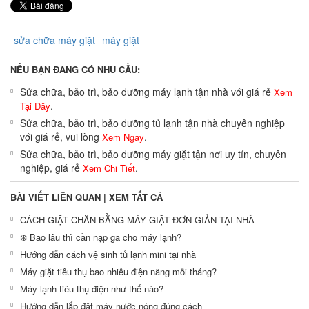
sửa chữa máy giặt
máy giặt
NẾU BẠN ĐANG CÓ NHU CẦU:
Sửa chữa, bảo trì, bảo dưỡng máy lạnh tận nhà với giá rẻ
Xem
.
Tại Đây
Sửa chữa, bảo trì, bảo dưỡng tủ lạnh tận nhà chuyên nghiệp
với giá rẻ, vui lòng
.
Xem Ngay
Sửa chữa, bảo trì, bảo dưỡng máy giặt tận nơi uy tín, chuyên
nghiệp, giá rẻ
.
Xem Chi Tiết
BÀI VIẾT LIÊN QUAN |
XEM TẤT CẢ
CÁCH GIẶT CHĂN BẰNG MÁY GIẶT ĐƠN GIẢN TẠI NHÀ
❄️ Bao lâu thì cần nạp ga cho máy lạnh?
Hướng dẫn cách vệ sinh tủ lạnh mini tại nhà
Máy giặt tiêu thụ bao nhiêu điện năng mỗi tháng?
Máy lạnh tiêu thụ điện như thế nào?
Hướng dẫn lắp đặt máy nước nóng đúng cách