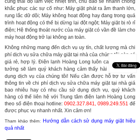
cùng thái độ làm việc nhiệt tình, chu đáo sẽ nhanh chóng
khắc phục các sự cố như: Máy giặt phát ra âm thanh lớn,
rung lắc dữ dội; Máy không hoạt động hay đang trong quá
trình hoạt động có thể bị dừng lại đột ngột; Máy giặt bị rò rỉ
điện; Hệ thống thoát nước của máy giặt có vần đề làm cho
máy hoạt động trở lại không an toàn.
Không những mang đến dịch vụ uy tín, chất lượng mà chi
phí dịch vụ sửa chữa máy giặt tại nhà của chúng tôi còn có
giá rẻ, hợp lý. Điện lạnh Hoàng Long luôn cam kết và tin
tưởng sẽ làm quý khách hàng cảm thấy hài lòng khi sử
dụng dịch vụ của chúng tôi!
Nếu cần được hỗ trợ tư vấn
thông tin về chi phí dịch vụ sửa chữa máy giặt tại nhà giá
bao nhiêu hay có nhu cầu sử dụng dịch vụ, quý khách
hàng có thể liên hệ với Trung tâm điện lạnh Hoàng Long
theo số điện thoại hotline:
0902.327.841
,
0989.249.551
để
được phục vụ nhanh nhất. Xin cảm ơn!
Hướng dẫn cách sử dụng máy giặt hiệu
Tham khảo thêm:
quả nhất