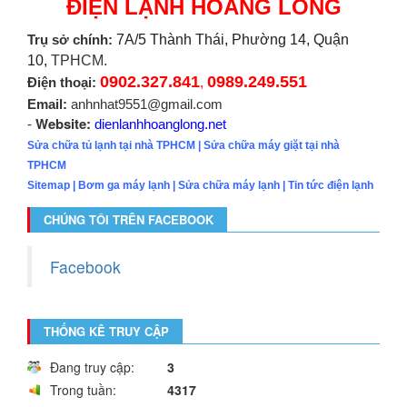
ĐIỆN LẠNH HOÀNG LONG
Trụ sở chính:
7A/5 Thành Thái, Phường 14, Quận
10,
TPHCM.
0902.327.841
0989.249.551
Điện thoại:
,
Email:
anhnhat9551@gmail.com
Website:
-
dienlanhhoanglong.net
Sửa chữa tủ lạnh tại nhà TPHCM
|
Sửa chữa máy giặt tại nhà
TPHCM
Sitemap
|
Bơm ga máy lạnh
|
Sửa chữa máy lạnh
|
Tin tức điện lạnh
CHÚNG TÔI TRÊN FACEBOOK
Facebook
THỐNG KÊ TRUY CẬP
Đang truy cập:
3
Trong tuần:
4317