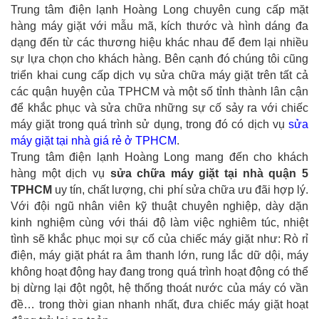
Trung tâm điện lạnh Hoàng Long chuyên cung cấp mặt
hàng máy giặt với mẫu mã, kích thước và hình dáng đa
dạng đến từ các thương hiệu khác nhau để đem lại nhiều
sự lựa chọn cho khách hàng. Bên cạnh đó chúng tôi cũng
triển khai cung cấp dịch vụ sửa chữa máy giặt trên tất cả
các quận huyện của TPHCM và một số tỉnh thành lân cận
để khắc phục và sửa chữa những sự cố sảy ra với chiếc
máy giặt trong quá trình sử dụng, trong đó có dịch vụ
sửa
máy giặt tại nhà giá rẻ ở TPHCM
.
Trung tâm điện lạnh Hoàng Long mang đến cho khách
hàng một dịch vụ
sửa chữa máy giặt tại nhà quận 5
TPHCM
uy tín, chất lượng, chi phí sửa chữa ưu đãi hợp lý.
Với đội ngũ nhân viên kỹ thuật chuyên nghiệp, dày dặn
kinh nghiệm cùng với thái độ làm việc nghiêm túc, nhiệt
tình sẽ khắc phục mọi sự cố của chiếc máy giặt như: Rò rỉ
điện, máy giặt phát ra âm thanh lớn, rung lắc dữ dội, máy
không hoạt động hay đang trong quá trình hoạt động có thể
bị dừng lại đột ngột, hệ thống thoát nước của máy có vần
đề… trong thời gian nhanh nhất, đưa chiếc máy giặt hoạt