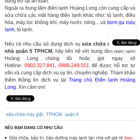
động trở lại an toản.
Ngoài ra trung tâm điện lạnh Hoàng Long còn cung cấp và
sửa chữa các mặt hàng điện lạnh khác như: tủ lạnh, điều
hóa, máy lọc không khí, máy nước nóng... và
bơm ga máy
lạnh
, tủ lạnh.
Nếu có nhu cầu sử dụng dịch vụ
sửa chữa máy giặt tại
nhà quận 5 TPHCM
, hãy liên hệ với trung tâm điện lạnh
Hoàng Long chúng tôi hoặc gọi ngay số
Hotline:
0902.327.841, 0989.249.551
để được hỗ trợ tư
vấn và cung cấp dịch vụ uy tín, chuyên nghiệp. Tham khảo
thêm thông tin dịch vụ tại
Trang chủ Điện lạnh Hoàng
Long
. Xin cảm ơn!
sửa chữa máy giặt
TPHCM
quận 5
NẾU BẠN ĐANG CÓ NHU CẦU:
Sửa chữa, bảo trì, bảo dưỡng máy lạnh tận nhà với giá rẻ
Xem