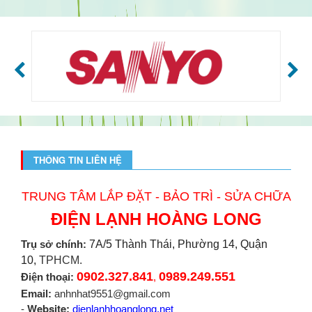
THÔNG TIN LIÊN HỆ
TRUNG TÂM LẮP ĐẶT - BẢO TRÌ - SỬA CHỮA
ĐIỆN LẠNH HOÀNG LONG
Trụ sở chính:
7A/5 Thành Thái, Phường 14, Quận
10,
TPHCM.
0902.327.841
0989.249.551
Điện thoại:
,
Email:
anhnhat9551@gmail.com
Website:
-
dienlanhhoanglong.net