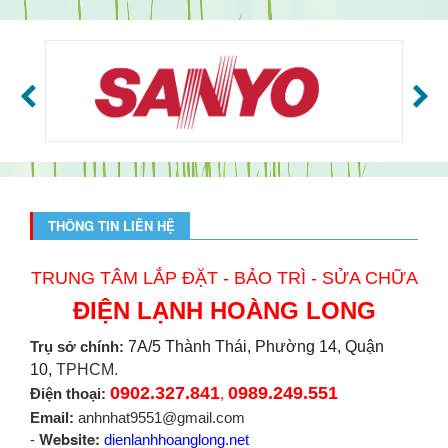
THÔNG TIN LIÊN HỆ
TRUNG TÂM LẮP ĐẶT - BẢO TRÌ - SỬA CHỮA
ĐIỆN LẠNH HOÀNG LONG
Trụ sở chính:
7A/5 Thành Thái, Phường 14, Quận
10,
TPHCM.
0902.327.841
0989.249.551
Điện thoại:
,
Email:
anhnhat9551@gmail.com
Website:
-
dienlanhhoanglong.net