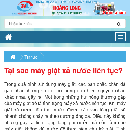
0 sản phẩm
Togg
navi
Tin tức
Tại sao máy giặt xả nước liên tục?
Trong quá trình sử dụng máy giặt, các bạn chắc chắn đã
gặp phải những sự cố, hư hỏng do nhiều nguyên nhân
khác nhau gây ra. Một trong những hư hỏng thường gặp
của máy giặt đó là tình trạng máy xả nước liên tục. Khi máy
giặt xả nước liên tục, nước được cấp vào lồng giặt sẽ
nhanh chóng chảy ra theo đường ống xả. Điều này không
những gây ra tình trạng lãng phí nước mà còn làm cho
máy giặt không đủ nước để thực hiện chu kỳ giặt. Tình