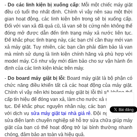
-
Do các linh kiện bị xuống cấp
: Mỗi một chiếc máy giặt
đều có tuổi thọ nhất định. Chính vì vậy nên sau một thời
gian hoạt động, các linh kiện bên trong sẽ bị xuống cấp.
Đối với van xả đã quá cũ, lá van sẽ bị cứng nên không thể
đóng mở được dẫn đến tình trạng máy xả nước liên tục.
Để khắc phục tình trạng này, các bạn chỉ cần thay mới van
xả máy giặt. Tuy nhiên, các bạn cần phải đảm bảo lá van
mà mình sử dụng là linh kiện chính hãng và phù hợp với
model máy. Có như vậy mới đảm bảo cho sự vận hành ổn
định của các linh kiện khác trên máy.
-
Do board máy giặt bị lỗi
: Board máy giặt là bộ phận có
chức năng điều khiển tất cả các hoạt động của máy giặt.
Chính vì vậy nên khi board máy giặt bị lỗi thì sẽ không thể
cấp tín hiệu để đóng van xả, làm cho nước xả ra ngoài liên
tục. Để khắc phục nguyên nhân này, các bạn hãy liên hệ
với dịch vụ
sửa máy giặt tại nhà giá rẻ
. Đội ngũ nhân thợ
sửa điện lạnh chuyên nghiệp sẽ hỗ trợ sửa chữa giúp máy
giặt của bạn có thể hoạt động trở lại bình thường nhanh
chóng, đảm bảo an toàn và hiệu quả.