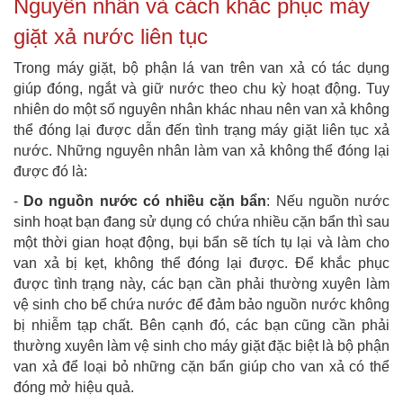
Nguyên nhân và cách khắc phục máy
giặt xả nước liên tục
Trong máy giặt, bộ phận lá van trên van xả có tác dụng
giúp đóng, ngắt và giữ nước theo chu kỳ hoạt động. Tuy
nhiên do một số nguyên nhân khác nhau nên van xả không
thể đóng lại được dẫn đến tình trạng máy giặt liên tục xả
nước. Những nguyên nhân làm van xả không thể đóng lại
được đó là:
-
Do nguồn nước có nhiều cặn bẩn
: Nếu nguồn nước
sinh hoạt bạn đang sử dụng có chứa nhiều cặn bẩn thì sau
một thời gian hoạt động, bụi bẩn sẽ tích tụ lại và làm cho
van xả bị kẹt, không thể đóng lại được. Để khắc phục
được tình trạng này, các bạn cần phải thường xuyên làm
vệ sinh cho bể chứa nước để đảm bảo nguồn nước không
bị nhiễm tạp chất. Bên cạnh đó, các bạn cũng cần phải
thường xuyên làm vệ sinh cho máy giặt đặc biệt là bộ phận
van xả để loại bỏ những cặn bẩn giúp cho van xả có thể
đóng mở hiệu quả.