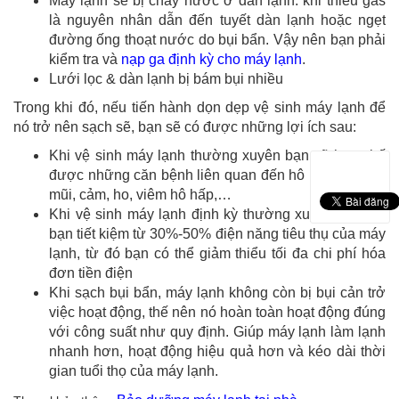
Máy lạnh sẽ bị chảy nước ở dàn lạnh: khi thiếu gas
là nguyên nhân dẫn đến tuyết dàn lạnh hoặc ngẹt
đường ống thoạt nước do bụi bẩn. Vậy nên bạn phải
kiểm tra và
nạp ga định kỳ cho máy lạnh
.
Lưới lọc & dàn lạnh bị bám bụi nhiều
Trong khi đó, nếu tiến hành dọn dẹp vệ sinh máy lạnh để
nó trở nên sạch sẽ, bạn sẽ có được những lợi ích sau:
Khi vệ sinh máy lạnh thường xuyên bạn sẽ hạn chế
được những căn bệnh liên quan đến hô hấp như: sổ
mũi, cảm, ho, viêm hô hấp,…
Khi vệ sinh máy lạnh định kỳ thường xuyên sẽ giúp
bạn tiết kiệm từ 30%-50% điện năng tiêu thụ của máy
lạnh, từ đó bạn có thể giảm thiểu tối đa chi phí hóa
đơn tiền điện
Khi sạch bụi bẩn, máy lạnh không còn bị bụi cản trở
việc hoạt động, thế nên nó hoàn toàn hoạt động đúng
với công suất như quy định. Giúp máy lạnh làm lạnh
nhanh hơn, hoạt động hiệu quả hơn và kéo dài thời
gian tuổi thọ của máy lạnh.​