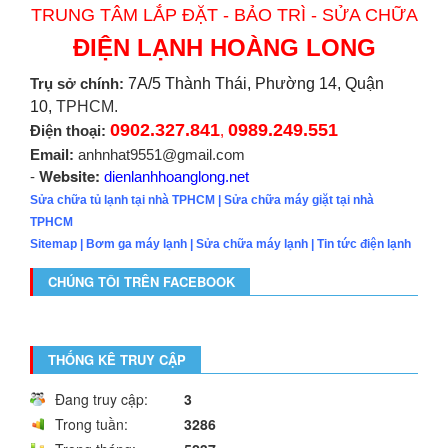
TRUNG TÂM LẮP ĐẶT - BẢO TRÌ - SỬA CHỮA
ĐIỆN LẠNH HOÀNG LONG
Trụ sở chính:
7A/5 Thành Thái, Phường 14, Quận
10,
TPHCM.
0902.327.841
0989.249.551
Điện thoại:
,
Email:
anhnhat9551@gmail.com
Website:
-
dienlanhhoanglong.net
Sửa chữa tủ lạnh tại nhà TPHCM
|
Sửa chữa máy giặt tại nhà
TPHCM
Sitemap
|
Bơm ga máy lạnh
|
Sửa chữa máy lạnh
|
Tin tức điện lạnh
CHÚNG TÔI TRÊN FACEBOOK
THỐNG KÊ TRUY CẬP
Đang truy cập:
3
Trong tuần:
3286