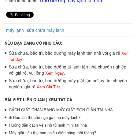
Bảo dưỡng máy lạnh tại nhà
Tham khảo thêm:
máy lạnh
sửa chữa máy lạnh
NẾU BẠN ĐANG CÓ NHU CẦU:
Sửa chữa, bảo trì, bảo dưỡng máy lạnh tận nhà với giá rẻ
Xem
.
Tại Đây
Sửa chữa, bảo trì, bảo dưỡng tủ lạnh tận nhà chuyên nghiệp
với giá rẻ, vui lòng
.
Xem Ngay
Sửa chữa, bảo trì, bảo dưỡng máy giặt tận nơi uy tín, chuyên
nghiệp, giá rẻ
.
Xem Chi Tiết
BÀI VIẾT LIÊN QUAN |
XEM TẤT CẢ
CÁCH GIẶT CHĂN BẰNG MÁY GIẶT ĐƠN GIẢN TẠI NHÀ
❄️ Bao lâu thì cần nạp ga cho máy lạnh?
Hướng dẫn cách vệ sinh tủ lạnh mini tại nhà
Máy giặt tiêu thụ bao nhiêu điện năng mỗi tháng?