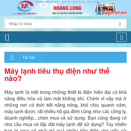
0 sản phẩm
Togg
navi
Tin tức
Máy lạnh tiêu thụ điện như thế
nào?
Máy lạnh là một trong những thiết bị điện hiện đại có khả
năng điều hòa và làm mát không khí. Chính vì vậy mà ở
những nơi có thời tiết nắng nóng, khó chịu quanh năm,
máy lạnh được rất nhiều hộ gia đình cũng như các công ty,
doanh nghiệp,...chọn mua và sử dụng. Bạn cũng đang có
nhu cầu mua và lắp đặt máy lạnh để sử dụng? Tuy nhiên
bạn lo ngại sẽ phải trả quá nhiều tiền điện cho việc sử