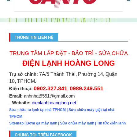
THÔNG TIN LIÊN HỆ
TRUNG TÂM LẮP ĐẶT - BẢO TRÌ - SỬA CHỮA
ĐIỆN LẠNH HOÀNG LONG
Trụ sở chính:
7A/5 Thành Thái, Phường 14, Quận
10,
TPHCM.
0902.327.841
0989.249.551
Điện thoại:
,
Email:
anhnhat9551@gmail.com
Website:
-
dienlanhhoanglong.net
Sửa chữa tủ lạnh tại nhà TPHCM
|
Sửa chữa máy giặt tại nhà
TPHCM
Sitemap
|
Bơm ga máy lạnh
|
Sửa chữa máy lạnh
|
Tin tức điện lạnh
CHÚNG TÔI TRÊN FACEBOOK