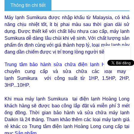
Thông tin chi tiết
Máy lạnh Sumikura được nhập khẩu từ Malaysia, có khả
năng chịu nhiệt tốt, ít bị phai màu sau thời gian dài sử
dụng. Được thiết kế với chất liệu nhựa cao cấp, máy lạnh
Sumikura dễ dàng lâu chùi khi vệ sinh. Với chất lượng sản
phẩm ổn định cùng với giá thành hợp lý, loại máy lạnh này
đang dần chiếm được vị trí trong lòng người tiêu dùng.
Trung tâm bảo hành sửa chữa điện lạnh Hoàng Long
chuyên cung cấp và sửa chữa các loại máy
lạnh Sumikura với công suất từ 1HP, 1.5HP, 2HP,
3HP...10HP.
Khi mua máy lạnh Sumikura tại điện lạnh Hoàng Long
khách hàng sẽ được bao công lắp đặt và miễn phí 3 mét
ống đồng. Thời gian bảo hành và sửa chữa máy lạnh
Daikin là 24 tháng.
Tham khảo thêm các loại máy lạnh giá
rẻ khác co Trung tâm điện lạnh Hoàng Long cung cấp tại
mục
Sản phẩm
.