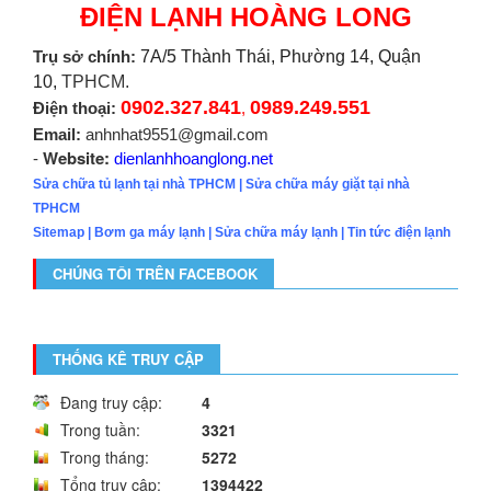
ĐIỆN LẠNH HOÀNG LONG
Trụ sở chính:
7A/5 Thành Thái, Phường 14, Quận
10,
TPHCM.
0902.327.841
0989.249.551
Điện thoại:
,
Email:
anhnhat9551@gmail.com
Website:
-
dienlanhhoanglong.net
Sửa chữa tủ lạnh tại nhà TPHCM
|
Sửa chữa máy giặt tại nhà
TPHCM
Sitemap
|
Bơm ga máy lạnh
|
Sửa chữa máy lạnh
|
Tin tức điện lạnh
CHÚNG TÔI TRÊN FACEBOOK
THỐNG KÊ TRUY CẬP
Đang truy cập:
4
Trong tuần:
3321
Trong tháng:
5272
Tổng truy cập:
1394422