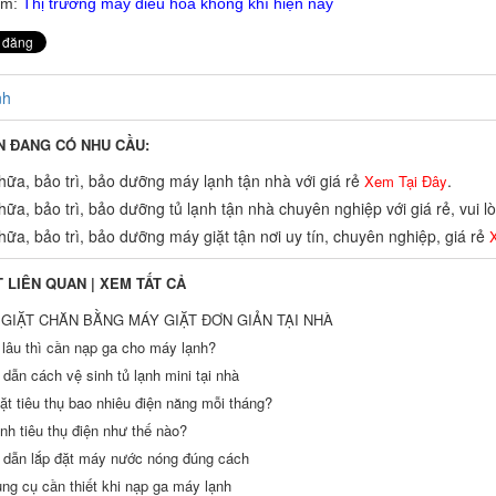
êm:
Thị trường máy điều hòa không khí hiện nay
nh
N ĐANG CÓ NHU CẦU:
ữa, bảo trì, bảo dưỡng máy lạnh tận nhà với giá rẻ
.
Xem Tại Đây
ữa, bảo trì, bảo dưỡng tủ lạnh tận nhà chuyên nghiệp với giá rẻ, vui 
ữa, bảo trì, bảo dưỡng máy giặt tận nơi uy tín, chuyên nghiệp, giá rẻ
X
T LIÊN QUAN |
XEM TẤT CẢ
GIẶT CHĂN BẰNG MÁY GIẶT ĐƠN GIẢN TẠI NHÀ
 lâu thì cần nạp ga cho máy lạnh?
dẫn cách vệ sinh tủ lạnh mini tại nhà
ặt tiêu thụ bao nhiêu điện năng mỗi tháng?
nh tiêu thụ điện như thế nào?
dẫn lắp đặt máy nước nóng đúng cách
ng cụ cần thiết khi nạp ga máy lạnh