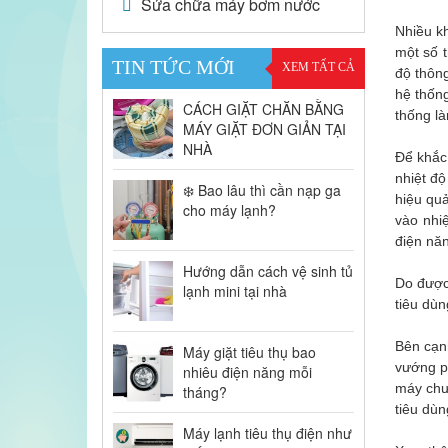
Sửa chữa máy bơm nước
Nhiều kh
một số t
TIN TỨC MỚI
XEM TẤT CẢ
độ thông
hệ thống
CÁCH GIẶT CHĂN BẰNG
thống là
MÁY GIẶT ĐƠN GIẢN TẠI
NHÀ
Để khắc 
nhiệt độ
❄️ Bao lâu thì cần nạp ga
hiệu quả
cho máy lạnh?
vào nhi
điện năn
Hướng dẫn cách vệ sinh tủ
Do được
lạnh mini tại nhà
tiêu dùn
Bên cạn
Máy giặt tiêu thụ bao
vướng ph
nhiêu điện năng mỗi
máy chư
tháng?
tiêu dùn
Máy lạnh tiêu thụ điện như