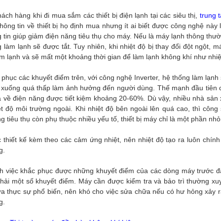
ách hàng khi đi mua sắm các thiết bị điện lạnh tại các siêu thị,
trung 
hông tin về thiết bị họ định mua nhưng ít ai biết được công nghệ này l
 tin giúp giảm điện năng tiêu thụ cho máy. Nếu là máy lạnh thông thườ
 làm lạnh sẽ được tắt. Tuy nhiên, khi nhiệt độ bị thay đổi đột ngột, 
m lạnh và sẽ mất một khoảng thời gian để làm lạnh không khí như nhiệ
phục các khuyết điểm trên, với công nghệ Inverter, hệ thống làm lạnh
 xuống quá thấp làm ảnh hưởng đến người dùng. Thế mạnh đầu tiên của
 về điện năng được tiết kiệm khoảng 20-60%. Dù vậy, nhiều nhà sản x
ệt độ môi trường ngoài. Khi nhiệt độ bên ngoài lên quá cao, thì côn
g tiêu thụ còn phụ thuộc nhiều yếu tố, thiết bị máy chỉ là một phần nhỏ
 thiết kế kèm theo các cảm ứng nhiệt, nên nhiệt độ tạo ra luôn chí
g.
h việc khắc phục được những khuyết điểm của các dòng máy trước đâ
ải một số khuyết điểm. Máy cần được kiểm tra và bảo trì thường xuyê
a thực sự phổ biến, nên khó cho việc sửa chữa nếu có hư hỏng xảy r
g.