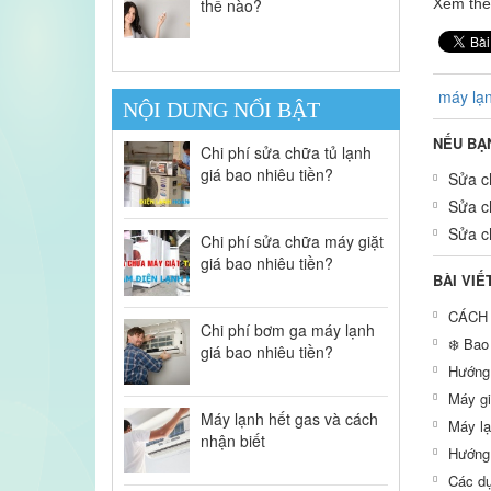
thế nào?
Xem th
máy lạ
NỘI DUNG NỔI BẬT
NẾU BẠ
Chi phí sửa chữa tủ lạnh
giá bao nhiêu tiền?
Sửa ch
Sửa ch
Sửa ch
Chi phí sửa chữa máy giặt
giá bao nhiêu tiền?
BÀI VIẾ
CÁCH 
Chi phí bơm ga máy lạnh
❄️ Bao
giá bao nhiêu tiền?
Hướng 
Máy gi
Máy lạnh hết gas và cách
Máy lạ
nhận biết
Hướng 
Các dụ