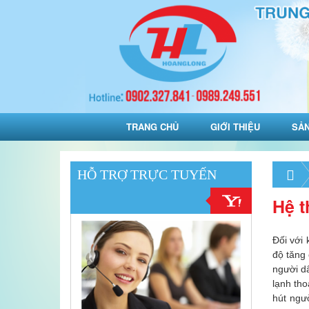
TRANG CHỦ
GIỚI THIỆU
SẢ
HỖ TRỢ TRỰC TUYẾN
Hệ t
Đối với 
độ tăng
người dâ
lạnh tho
hút ngư