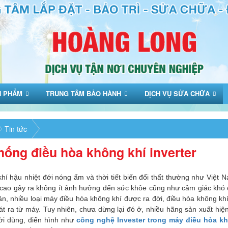
N PHẨM
TRUNG TÂM BẢO HÀNH
DỊCH VỤ SỬA CHỮA
Tin tức
hống điều hòa không khí inverter
khí hậu nhiệt đới nóng ẩm và thời tiết biến đổi thất thường như Việt
 cao gây ra không ít ảnh hưởng đến sức khỏe cũng như cảm giác khó 
n, nhiều loại máy điều hòa không khí được ra đời, điều hòa không kh
át ra từ máy. Tuy nhiên, chưa dừng lại đó ở, nhiều hãng sản xuất hiệ
ời dùng, điển hình như
công nghệ Invester trong máy điều hòa k